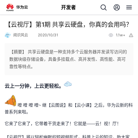
开发者
返
【云视厅】第1期 共享云硬盘，你真的会用吗？
回
阅识风云
2020/10/31
1.1w+
举
报
【摘要】 共享云硬盘是一种支持多个云服务器并发读写访问的
数据块级存储设备，具备多挂载点、高并发性、高性能、高可
靠性等特点。
个
云上一分钟，上云更轻松。
我
人
的
主
噔 噔 噔 噔~ 继【云图说】和【云小课】之后，华为云新的科
普系列来啦。
开
页
它来了它来了，它带着干货走来了！它就是——云！视！厅！
发
【云视厅】将以轻松幽默的短视频形式，科普上云的知识，助大家