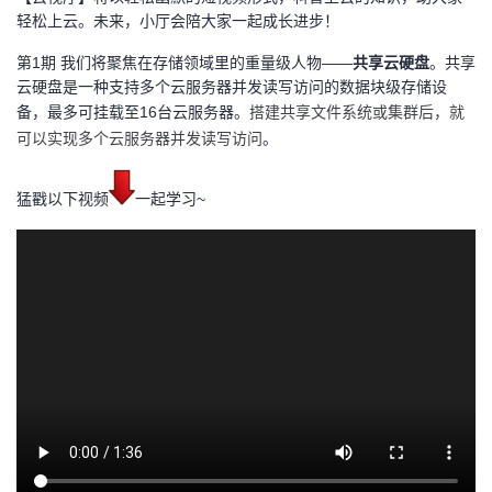
轻松上云。未来，小厅会陪大家一起成长进步！
者
第1期 我们将聚焦在存储领域里的重量级人物——
共享云硬盘
。共享
云硬盘是一种支持多个云服务器并发读写访问的数据块级存储设
我
搭建共享文件系统或集群后，就
备，最多可挂载至16台云服务器。
可以实现多个云服务器并发读写访问
。
的
我
博
的
我
猛戳以下视频
一起学习~
客
论
的
我
坛
圈
的
我
子
直
的
我
我
播
活
的
我
动
关
的