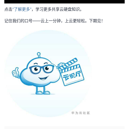
我
注
的
开
点击
“了解更多”
，学习更多共享云硬盘知识。
的
Programs
发
记住我们的口号——云上一分钟，上云更轻松。下期见！
支
者
持
学
我
堂
的
我
我
技
的
的
我
术
云
课
的
我
支
声
程
认
的
我