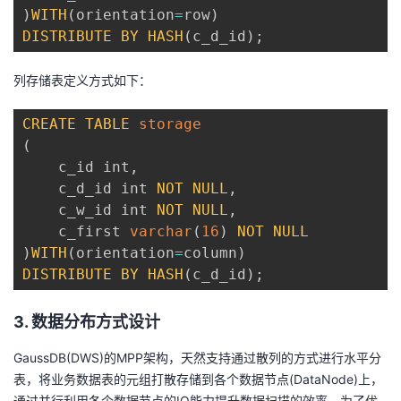
)
WITH
(
orientation
=
row
)
DISTRIBUTE
BY
HASH
(
c_d_id
)
;
列存储表定义方式如下：
CREATE
TABLE
storage
(
    c_id int
,
    c_d_id int 
NOT
NULL
,
    c_w_id int 
NOT
NULL
,
    c_first 
varchar
(
16
)
NOT
NULL
)
WITH
(
orientation
=
column
)
DISTRIBUTE
BY
HASH
(
c_d_id
)
;
3. 数据分布方式设计
GaussDB(DWS)的MPP架构，天然支持通过散列的方式进行水平分
表，将业务数据表的元组打散存储到各个数据节点(DataNode)上，
通过并行利用各个数据节点的IO能力提升数据扫描的效率。为了优