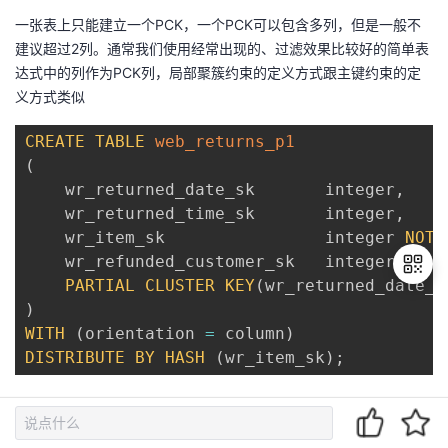
一张表上只能建立一个PCK，一个PCK可以包含多列，但是一般不
建议超过2列。通常我们使用经常出现的、过滤效果比较好的简单表
达式中的列作为PCK列，局部聚簇约束的定义方式跟主键约束的定
义方式类似
CREATE
TABLE
web_returns_p1
(
    wr_returned_date_sk       integer
,
    wr_returned_time_sk       integer
,
    wr_item_sk                integer 
NOT
    wr_refunded_customer_sk   integer
,
PARTIAL
CLUSTER
KEY
(
wr_returned_date_s
)
WITH
(
orientation 
=
 column
)
退
DISTRIBUTE
BY
HASH
(
wr_item_sk
)
;
出
登
录