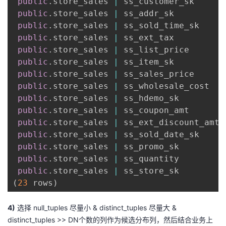
public
.
store_sales 
|
 ss_customer_sk      
public
.
store_sales 
|
 ss_addr_sk          
public
.
store_sales 
|
 ss_sold_time_sk     
public
.
store_sales 
|
 ss_ext_tax          
public
.
store_sales 
|
 ss_list_price       
public
.
store_sales 
|
 ss_item_sk          
public
.
store_sales 
|
 ss_sales_price      
public
.
store_sales 
|
 ss_wholesale_cost   
public
.
store_sales 
|
 ss_hdemo_sk         
public
.
store_sales 
|
 ss_coupon_amt       
public
.
store_sales 
|
 ss_ext_discount_amt 
public
.
store_sales 
|
 ss_sold_date_sk     
public
.
store_sales 
|
 ss_promo_sk         
public
.
store_sales 
|
 ss_quantity         
public
.
store_sales 
|
 ss_store_sk         
(
23
 rows
)
4)
选择 null_tuples 尽量小 & distinct_tuples 尽量大 &
distinct_tuples >> DN个数的列作为候选分布列，然后结合业务上