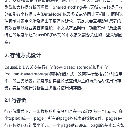
统，支持PB级别数据量的处理，适用于详单查询、数据仓库、混合
负载和大数据分析等场景。Shared-nothing架构天然支持数据打散
的
Programs
发
者
分布到各个数据节点(DataNode)以及多节点协同计算机制，同时这
种机制对表定义涉及提出了更高的诉求，表定义会直接影响集群的
支
者
我
有效容量以及业务查询性能。本文从产品架构、功能实现以及业务
特征的角度阐述GaussDB(DWS)的中表定义需要关注的一些关键因
持
学
的
我
素。
我
堂
博
的
我
2. 存储方式设计
的
我
客
论
的
我
我
GaussDB(DWS)支持行存储(row-based storage)和列存储
(column-based storage)两种存储方式，这两种存储格式分别适用
技
的
坛
圈
的
我
的
我
不同的业务场景。通常来讲典型的点查询为主的场景推荐使用行存
储，典型的统计分析型业务推荐使用列存储。
术
云
子
直
的
我
课
的
我
2.1 行存储
支
声
播
活
的
程
认
的
我
行存储模式下，一条数据的所有列组合在一起称之为一个tuple，多
个tuple组成一个page，所有的page构成表的数据文件。pages是
持
建
动
关
证
实
的
行存数据存取的最小单元，一个page默认8KB。page的基本结构如