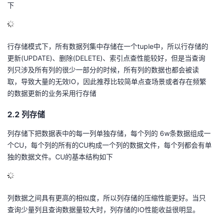
下
议
注
验
收
藏
行存储模式下，所有数据列集中存储在一个tuple中，所以行存储的
更新(UPDATE)、删除(DELETE)、索引点查性能较好，但是当查询
列只涉及所有列的很少一部分的时候，所有列的数据也都会被读
取，导致大量的无效IO，因此推荐比较简单点查场景或者存在频繁
的数据更新的业务采用行存储
2.2 列存储
列存储下把数据表中的每一列单独存储，每个列的 6w条数据组成一
个CU，每个列的所有的CU构成一个列的数据文件，每个列都会有单
独的数据文件。CU的基本结构如下
列数据之间具有更高的相似度，所以列存储的压缩性能更好。当只
查询少量列且查询数据量较大时，列存储的IO性能收益很明显。