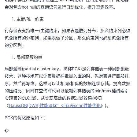
会对包含not null的查询语句进行自动优化，提升查询效率。
主键/唯一约束
行存储表支持唯一/主键约束，如果表是散列分布，那么约束列必须
包含所有的分布列；如果表做了分区，那么约束列也必须包含所有
的分区列。
局部聚簇约束
局部聚簇(partial cluster key，简称PCK)是列存储表一种局部聚簇
技术，这种技术可以让表数据在批量入库的时，先对表进行局部排
序，然后再写盘。这样可以让相同/相似的数据连续存储，提高数据
的压缩比；同时在查询时也可以依赖列存储表的min/max稀疏索引
实现表的CU过滤，从实现高效的数据过滤效果(参见
《
GaussDB(DWS)性能调优：列存表scan
性能优化
》)。
PCK的优化原理如下：