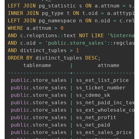
LEFT
JOIN
 pg_statistic s 
ON
 a
.
attnum 
=
 s
.
s
INNER
JOIN
 pg_type t 
ON
 t
.
oid 
=
 a
.
LEFT
JOIN
 pg_namespace n 
ON
 n
.
oid 
=
 c
.
WHERE
 a
.
attnum 
>
0
AND
 c
.
reloptions
:
:
text 
NOT
LIKE
'%internal
AND
 c
.
oid 
=
'public.store_sales'
:
:
AND
 distinct_tuples 
>
1
ORDER
BY
 distinct_tuples 
DESC
;
     tablename      
|
        attname      
--
--
--
--
--
--
--
--
--
--
+
--
--
--
--
--
--
--
--
--
--
-
public
.
store_sales 
|
 ss_ext_list_price   
public
.
store_sales 
|
 ss_ticket_number    
public
.
store_sales 
|
 ss_cdemo_sk         
public
.
store_sales 
|
 ss_net_paid_inc_tax 
public
.
store_sales 
|
 ss_ext_wholesale_cos
public
.
store_sales 
|
 ss_net_profit       
public
.
store_sales 
|
 ss_net_paid         
public
.
store_sales 
|
 ss_ext_sales_price  