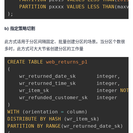
PARTITION
 pxxxx 
VALUES
LESS
THAN
(
maxva
)
;
b)
指定策略切割
此方式适用于分区间隔固定、批量创建分区的场景。当分区个数很
多时，此方式可大大节省创建分区的工作量
CREATE
TABLE
web_returns_p1
(
    wr_returned_date_sk       integer
,
    wr_returned_time_sk       integer
,
    wr_item_sk                integer 
NOT
)
WITH
(
orientation 
=
 column
)
DISTRIBUTE
BY
HASH
(
wr_item_sk
)
PARTITION
BY
RANGE
(
wr_returned_date_sk
)