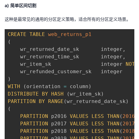
a)
简单区间切割
这种是最常见的通用的分区定义策略，适合所有的分区定义场景。
CREATE
TABLE
web_returns_p1
(
    wr_returned_date_sk       integer
,
    wr_returned_time_sk       integer
,
    wr_item_sk                integer 
NOT
)
WITH
(
orientation 
=
 column
)
DISTRIBUTE
BY
HASH
(
wr_item_sk
)
PARTITION
BY
RANGE
(
wr_returned_date_sk
)
(
PARTITION
 p2016 
VALUES
LESS
THAN
(
20161
PARTITION
 p2017 
VALUES
LESS
THAN
(
20171
PARTITION
 p2018 
VALUES
LESS
THAN
(
20181
PARTITION
 p2019 
VALUES
LESS
THAN
(
20191