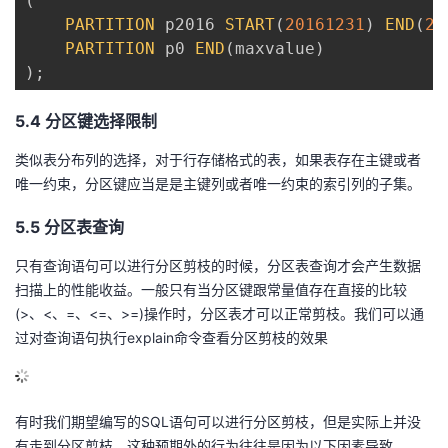
(
PARTITION
 p2016 
START
(
20161231
)
END
(
20
PARTITION
 p0 
END
(
maxvalue
)
)
;
5.4 分区键选择限制
类似表分布列的选择，对于行存储格式的表，如果表存在主键或者
唯一约束，分区键应当是是主键列或者唯一约束的索引列的子集。
5.5 分区表查询
只有查询语句可以进行分区剪枝的时候，分区表查询才会产生数据
扫描上的性能收益。一般只有当分区键跟常量值存在直接的比较
(>、<、=、<=、>=)操作时，分区表才可以正常剪枝。我们可以通
过对查询语句执行explain命令查看分区剪枝的效果
有时我们期望编写的SQL语句可以进行分区剪枝，但是实际上并没
有走到分区剪枝，这种预期外的行为往往是因为以下因素导致