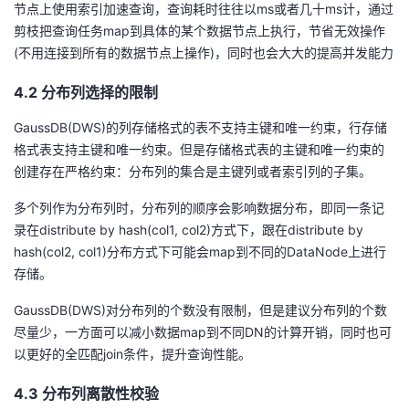
节点上使用索引加速查询，查询耗时往往以ms或者几十ms计，通过
剪枝把查询任务map到具体的某个数据节点上执行，节省无效操作
(不用连接到所有的数据节点上操作)，同时也会大大的提高并发能力
4.2 分布列选择的限制
GaussDB(DWS)的列存储格式的表不支持主键和唯一约束，行存储
格式表支持主键和唯一约束。但是存储格式表的主键和唯一约束的
创建存在严格约束：分布列的集合是主键列或者索引列的子集。
多个列作为分布列时，分布列的顺序会影响数据分布，即同一条记
录在distribute by hash(col1, col2)方式下，跟在distribute by
hash(col2, col1)分布方式下可能会map到不同的DataNode上进行
存储。
GaussDB(DWS)对分布列的个数没有限制，但是建议分布列的个数
尽量少，一方面可以减小数据map到不同DN的计算开销，同时也可
以更好的全匹配join条件，提升查询性能。
4.3 分布列离散性校验