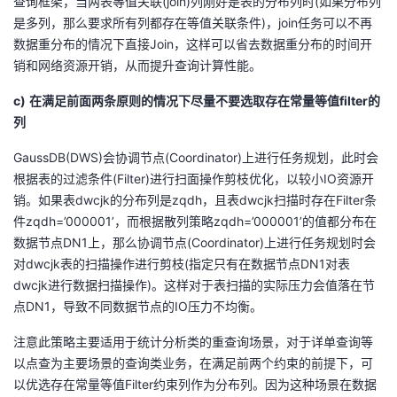
查询框架，当两表等值关联(join)列刚好是表的分布列时(如果分布列
是多列，那么要求所有列都存在等值关联条件)，join任务可以不再
数据重分布的情况下直接Join，这样可以省去数据重分布的时间开
销和网络资源开销，从而提升查询计算性能。
c)
在满足前面两条原则的情况下尽量不要选取存在常量等值filter的
列
GaussDB(DWS)会协调节点(Coordinator)上进行任务规划，此时会
根据表的过滤条件(Filter)进行扫面操作剪枝优化，以较小IO资源开
销。如果表dwcjk的分布列是zqdh，且表dwcjk扫描时存在Filter条
件zqdh=’000001’，而根据散列策略zqdh=’000001’的值都分布在
数据节点DN1上，那么协调节点(Coordinator)上进行任务规划时会
对dwcjk表的扫描操作进行剪枝(指定只有在数据节点DN1对表
dwcjk进行数据扫描操作)。这样对于表扫描的实际压力会值落在节
点DN1，导致不同数据节点的IO压力不均衡。
注意此策略主要适用于统计分析类的重查询场景，对于详单查询等
以点查为主要场景的查询类业务，在满足前两个约束的前提下，可
以优选存在常量等值Filter约束列作为分布列。因为这种场景在数据