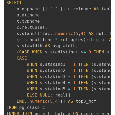
SELECT
    n
.
nspname 
||
'.'
||
 c
.
relname 
AS
 table
    a
.
attname
,
    t
.
typname
,
    c
.
reltuples
,
    s
.
stanullfrac
:
:
numeric
(
5
,
4
)
AS
 null_fr
(
s
.
stanullfrac 
*
 reltuples
)
:
:
bigint 
AS
    s
.
stawidth 
AS
 avg_width
,
(
CASE
WHEN
 s
.
stadistinct 
>=
0
THEN
 s
.
s
CASE
WHEN
 s
.
stakind1 
=
1
THEN
(
s
.
stanum
WHEN
 s
.
stakind2 
=
1
THEN
(
s
.
stanum
WHEN
 s
.
stakind3 
=
1
THEN
(
s
.
stanum
WHEN
 s
.
stakind4 
=
1
THEN
(
s
.
stanum
WHEN
 s
.
stakind5 
=
1
THEN
(
s
.
stanum
ELSE
NULL
:
:
real
[
]
END
:
:
numeric
(
5
,
4
)
[
]
AS
FROM
INNER
JOIN
 pg_attribute a 
ON
 c
.
oid 
=
 a
.