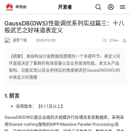
开发者
返
GaussDB(DWS)性能调优系列实战篇三：十八
回
般武艺之好味道表定义
譡里个檔
2020/10/29
2.1w+
举
报
【摘要】 表结构设计是数据库建模的一个关键环节，表定义好
坏直接决定了集群的有效容量以及业务查询性能，本文从产品
个
架构、功能实现以及业务特征的角度阐述在GaussDB(DWS)的
中表定义时需要
我
人
1. 前言
我
的
主
适用版本：【8.1.1及以上】
我
的
开
页
GaussDB(DWS)是企业级的大规模并行处理关系型数据库，采用采
用Shared-nothing架构的MPP(Massive Parallel Processing)系
我
的
开
发