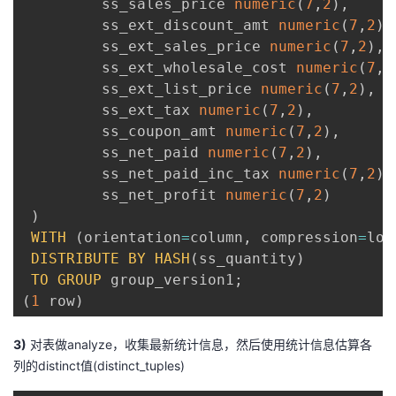
         ss_sales_price 
numeric
(
7
,
2
)
,
         ss_ext_discount_amt 
numeric
(
7
,
2
)
,
         ss_ext_sales_price 
numeric
(
7
,
2
)
,
         ss_ext_wholesale_cost 
numeric
(
7
,
2
         ss_ext_list_price 
numeric
(
7
,
2
)
,
         ss_ext_tax 
numeric
(
7
,
2
)
,
         ss_coupon_amt 
numeric
(
7
,
2
)
,
         ss_net_paid 
numeric
(
7
,
2
)
,
         ss_net_paid_inc_tax 
numeric
(
7
,
2
)
,
         ss_net_profit 
numeric
(
7
,
2
)
)
WITH
(
orientation
=
column
,
 compression
=
low
DISTRIBUTE
BY
HASH
(
ss_quantity
)
TO
GROUP
 group_version1
;
(
1
 row
)
3)
对表做analyze，收集最新统计信息，然后使用统计信息估算各
列的distinct值(distinct_tuples)