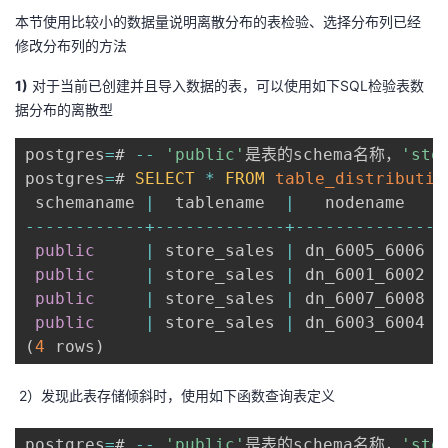
本节使用比较小的数据量说明离散分布的表检验、选择分布列已经
修改分布列的方法
1)
对于当前已创建并且导入数据的表，可以使用如下SQL检验表数
据分布的离散型
postgres
=
# 
--
'public'
是表的schema名称，
'sto
postgres
=
# 
SELECT
*
FROM
table_distributio
 schemaname 
|
  tablename  
|
   nodename   
|
--
--
--
--
--
--
+
--
--
--
--
--
--
-
+
--
--
--
--
--
--
--
+
public
|
 store_sales 
|
 dn_6005_6006 
|
public
|
 store_sales 
|
 dn_6001_6002 
|
public
|
 store_sales 
|
 dn_6007_6008 
|
public
|
 store_sales 
|
 dn_6003_6004 
|
(
4
 rows
)
2）发现此表存储倾斜时，使用如下函数查询表定义
postgres
=
# 
--
'public'
是表的schema名称，
'sto