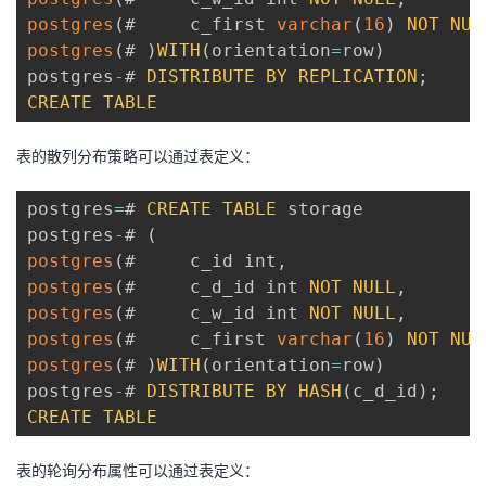
postgres
(
#     c_first 
varchar
(
16
)
NOT
NUL
postgres
(
# 
)
WITH
(
orientation
=
row
)
postgres
-
# 
DISTRIBUTE
BY
REPLICATION
;
CREATE
TABLE
表的散列分布策略可以通过表定义：
postgres
=
# 
CREATE
TABLE
 storage

postgres
-
# 
(
postgres
(
#     c_id int
,
postgres
(
#     c_d_id int 
NOT
NULL
,
postgres
(
#     c_w_id int 
NOT
NULL
,
postgres
(
#     c_first 
varchar
(
16
)
NOT
NUL
postgres
(
# 
)
WITH
(
orientation
=
row
)
postgres
-
# 
DISTRIBUTE
BY
HASH
(
c_d_id
)
;
CREATE
TABLE
表的轮询分布属性可以通过表定义：