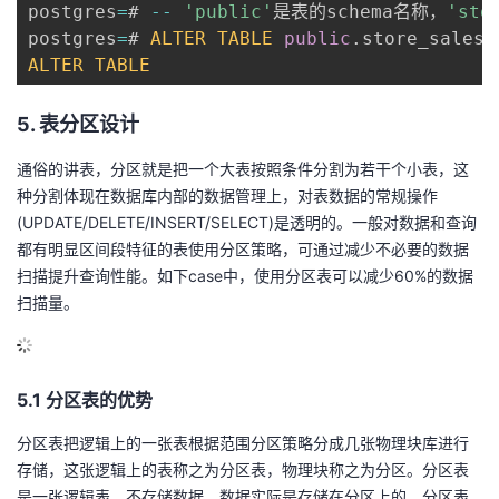
postgres
=
# 
--
'public'
是表的schema名称，
'sto
postgres
=
# 
ALTER
TABLE
public
.
store_sales 
ALTER
TABLE
5. 表分区设计
通俗的讲表，分区就是把一个大表按照条件分割为若干个小表，这
种分割体现在数据库内部的数据管理上，对表数据的常规操作
(UPDATE/DELETE/INSERT/SELECT)是透明的。一般对数据和查询
都有明显区间段特征的表使用分区策略，可通过减少不必要的数据
扫描提升查询性能。如下case中，使用分区表可以减少60%的数据
扫描量。
5.1 分区表的优势
分区表把逻辑上的一张表根据范围分区策略分成几张物理块库进行
存储，这张逻辑上的表称之为分区表，物理块称之为分区。分区表
是一张逻辑表，不存储数据，数据实际是存储在分区上的。分区表