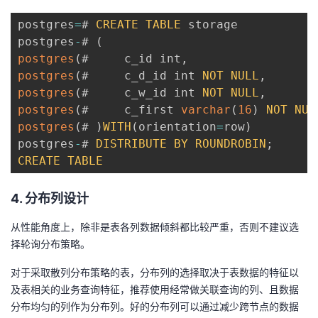
postgres
=
# 
CREATE
TABLE
 storage

postgres
-
# 
(
postgres
(
#     c_id int
,
postgres
(
#     c_d_id int 
NOT
NULL
,
postgres
(
#     c_w_id int 
NOT
NULL
,
postgres
(
#     c_first 
varchar
(
16
)
NOT
NUL
postgres
(
# 
)
WITH
(
orientation
=
row
)
postgres
-
# 
DISTRIBUTE
BY
ROUNDROBIN
;
CREATE
TABLE
4. 分布列设计
从性能角度上，除非是表各列数据倾斜都比较严重，否则不建议选
择轮询分布策略。
对于采取散列分布策略的表，分布列的选择取决于表数据的特征以
及表相关的业务查询特征，推荐使用经常做关联查询的列、且数据
分布均匀的列作为分布列。好的分布列可以通过减少跨节点的数据