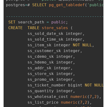
postgres
=
# 
SELECT
pg_get_tabledef
(
'public.
--
--
--
--
--
--
--
--
--
--
--
--
--
--
--
--
--
--
--
--
--
SET
 search_path 
=
public
;
CREATE
TABLE
store_sales
(
         ss_sold_date_sk integer
,
         ss_sold_time_sk integer
,
         ss_item_sk integer 
NOT
NULL
,
         ss_customer_sk integer
,
         ss_cdemo_sk integer
,
         ss_hdemo_sk integer
,
         ss_addr_sk integer
,
         ss_store_sk integer
,
         ss_promo_sk integer
,
         ss_ticket_number bigint 
NOT
NULL
,
         ss_quantity integer
,
         ss_wholesale_cost 
numeric
(
7
,
2
)
,
         ss_list_price 
numeric
(
7
,
2
)
,