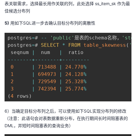
表关联需求，选择最长用作关联的列，此处选择 ss_item_sk 作为最
佳候选分布列
5)
用如下SQL进一步去确认目标分布列的离散性
postgres
=
# 
--
'public'
是表的schema名称，
'sto
postgres
=
# 
SELECT
*
FROM
table_skewness
(
'p
 seqnum 
|
  num   
|
--
--
--
--
+
--
--
--
--
+
--
--
--
--
-
0
|
713488
|
24.770
%
1
|
694973
|
24.128
%
2
|
729549
|
25.328
%
3
|
742394
|
25.774
%
(
4
 rows
)
6）当确定目标分布列之后，可以使用如下SQL实现分布列的修改
（注意：此语句会对表数据重新分布，在执行期间长时间阻塞表的
DML，并短时间阻塞表的查询业务）