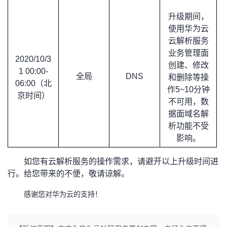
升级期间，
者
使用华为云
云解析服务
我
业务管理面
2020/10/3
创建、修改
的
我
1 00:00-
全局
DNS
和删除等操
06:00
（北
作
5~10
分钟
博
的
我
京时间）
不可用，数
据面域名解
客
论
的
我
析功能不受
影响。
坛
圈
的
我
如您有云解析服务的操作需求，请避开以上升级时间进
子
直
的
我
行。给您带来的不便，敬请谅解。
我
播
活
的
感谢您对华为云的支持！
我
动
关
的