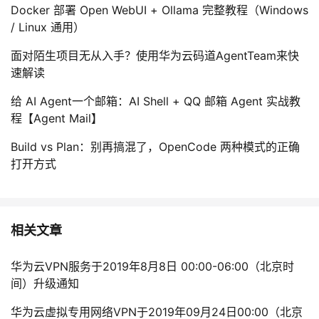
持
建
证
实
的
Docker 部署 Open WebUI + Ollama 完整教程（Windows
/ Linux 通用）
议
验
收
面对陌生项目无从入手？使用华为云码道AgentTeam来快
速解读
藏
给 AI Agent一个邮箱：AI Shell + QQ 邮箱 Agent 实战教
程【Agent Mail】
Build vs Plan：别再搞混了，OpenCode 两种模式的正确
打开方式
相关文章
华为云VPN服务于2019年8月8日 00:00-06:00（北京时
间）升级通知
华为云虚拟专用网络VPN于2019年09月24日00:00（北京