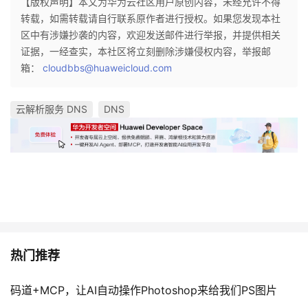
【版权声明】本文为华为云社区用户原创内容，未经允许不得
我
注
的
开
转载，如需转载请自行联系原作者进行授权。如果您发现本社
区中有涉嫌抄袭的内容，欢迎发送邮件进行举报，并提供相关
的
Programs
发
证据，一经查实，本社区将立刻删除涉嫌侵权内容，举报邮
箱：
cloudbbs@huaweicloud.com
支
者
云解析服务 DNS
DNS
持
学
我
堂
的
我
我
技
的
的
我
术
云
课
的
我
热门推荐
支
声
程
认
的
我
码道+MCP，让AI自动操作Photoshop来给我们PS图片