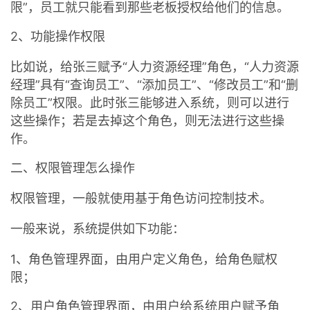
限”，员工就只能看到那些老板授权给他们的信息。
持
建
证
实
的
2、功能操作权限
议
验
收
比如说，给张三赋予“人力资源经理”角色，“人力资源
藏
经理”具有“查询员工”、“添加员工”、“修改员工”和“删
除员工”权限。此时张三能够进入系统，则可以进行
这些操作；若是去掉这个角色，则无法进行这些操
作。
二、权限管理怎么操作
权限管理，一般就使用基于角色访问控制技术。
一般来说，系统提供如下功能：
1、角色管理界面，由用户定义角色，给角色赋权
限；
2、用户角色管理界面，由用户给系统用户赋予角