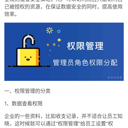
我
注
的
己被授权的资源，在保证数据安全的同时，提高使用
开
效率。
的
Programs
发
支
者
持
学
我
堂
的
我
我
技
的
的
我
一、权限管理的分类
1、数据查看权限
术
云
课
的
我
企业的一些资料，比如收支记录，并不适合让员工知
支
声
程
认
的
我
晓，这时候就可以通过“权限管理”给员工设置“权