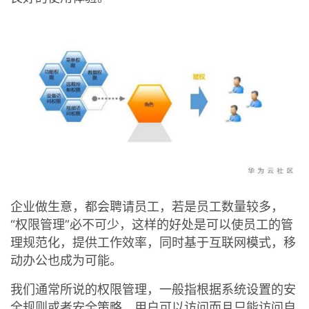
者
我
的
我
博
的
我
客
论
的
我
坛
圈
的
我
企业做生意，都会聘请员工，若是员工数量较多，
“权限管理”必不可少，这样的好处是可以使员工的管
子
直
的
我
理规范化，提供工作效率，同时基于互联网模式，移
我
播
活
的
动办公也成为可能。
我们通常所说的权限管理，一般指根据系统设置的安
我
动
关
的
全规则或者安全策略，用户可以访问而且只能访问自