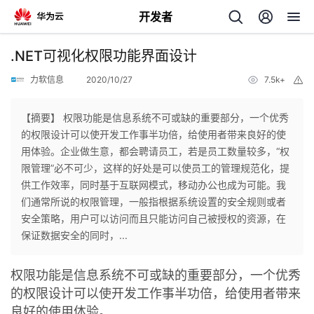
开发者
返
.NET可视化权限功能界面设计
回
力软信息
2020/10/27
7.5k+
举
报
【摘要】 权限功能是信息系统不可或缺的重要部分，一个优秀
的权限设计可以使开发工作事半功倍，给使用者带来良好的使
用体验。企业做生意，都会聘请员工，若是员工数量较多，“权
个
限管理”必不可少，这样的好处是可以使员工的管理规范化，提
供工作效率，同时基于互联网模式，移动办公也成为可能。我
我
人
们通常所说的权限管理，一般指根据系统设置的安全规则或者
安全策略，用户可以访问而且只能访问自己被授权的资源，在
的
主
保证数据安全的同时，...
开
页
权限功能是信息系统不可或缺的重要部分，一个优秀
的权限设计可以使开发工作事半功倍，给使用者带来
发
良好的使用体验。