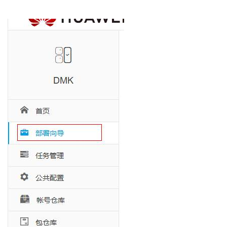
我
注
的
开
的
Programs
发
支
者
持
学
我
堂
的
我
我
技
的
的
我
术
云
课
的
我
支
声
程
认
的
我