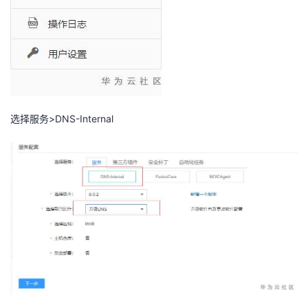
持
建
证
实
的
议
验
收
藏
选择服务>DNS-Internal