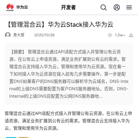
开发者
返
【管理混合云】华为云Stack接入华为云
回
黄大猩
2020/10/26
1.3w+
举
报
【摘要】 管理混合云通过API适配方式接入并管理公有云资
源，在公有云上申请资源，满足业务扩展到公有云的需求。管
理混合云支持接入华为云，管理和使用华为云资源。现在看一
个
下如何接入华为云资源在接入前有几步需要操作，第一步是配
置DNS如果客户的DNS服务器可以解析华为云域名，DNS-Inte
我
人
rnal的上级DNS需要配置为客户DNS服务器地址。否则，DNS-
Internal的上级DNS应配置为公网DNS服务器地...
的
主
管理混合云通过API适配方式接入并管理公有云资源，在公有云上申
开
页
请资源，满足业务扩展到公有云的需求。管理混合云支持接入华为
云，管理和使用华为云资源。
发