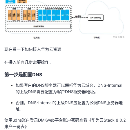
者
我
的
我
现在看一下如何接入华为云资源
博
的
我
在接入前有几步需要操作，
客
论
的
我
第一步是配置DNS
坛
圈
的
我
如果客户的DNS服务器可以解析华为云域名，DNS-Internal
的上级DNS需要配置为客户DNS服务器地址。
子
直
的
我
否则，DNS-Internal的上级DNS应配置为公网DNS服务器地
我
播
活
的
址。
使用udns账户登录DMKweb平台账户密码查看《华为云Stack 8.0.2
我
动
关
的
账户一览表》