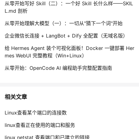
持
建
从零开始写好 Skill（二）：一个好 Skill 长什么样——SKIL
证
实
的
L.md 剖析
议
验
收
从零开始理解大模型（一）：一切从"猜下一个词"开始
藏
企业微信长连接 + LangBot + Dify 全配置（无域名版）
给 Hermes Agent 装个可视化面板！Docker 一键部署 Her
mes WebUI 完整教程（Win+Linux）
从零开始：OpenCode AI 编程助手完整配置指南
相关文章
Linux查看某个端口的连接数
linux查看正在使用的端口和服务
linux netstat 查看端口和已建立的链接