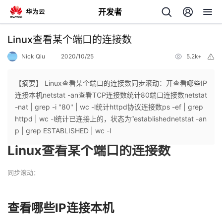
开发者
返
Linux查看某个端口的连接数
回
Nick Qiu
2020/10/25
5.2k+
举
报
【摘要】 Linux查看某个端口的连接数同步滚动：开查看哪些IP
连接本机netstat -an查看TCP连接数统计80端口连接数netstat
-nat | grep -i "80" | wc -l统计httpd协议连接数ps -ef | grep
个
httpd | wc -l统计已连接上的，状态为“establishednetstat -an
p | grep ESTABLISHED | wc -l
我
人
Linux查看某个端口的连接数
的
主
同步滚动：
开
开
页
查看哪些IP连接本机
发