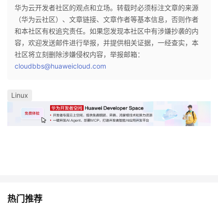
华为云开发者社区的观点和立场。转载时必须标注文章的来源
我
注
的
开
（华为云社区）、文章链接、文章作者等基本信息，否则作者
和本社区有权追究责任。如果您发现本社区中有涉嫌抄袭的内
的
Programs
发
容，欢迎发送邮件进行举报，并提供相关证据，一经查实，本
社区将立刻删除涉嫌侵权内容，举报邮箱：
支
者
cloudbbs@huaweicloud.com
持
学
Linux
我
堂
的
我
我
技
的
的
我
术
云
课
的
我
热门推荐
支
声
程
认
的
我