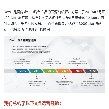
我
注
的
开
DevUI是面向企业中后台产品的开源前端解决方案，于2019年6月正
的
Programs
发
式在GitHub开源，从当时的无人问津到去年8月累计1000 Star，再
到现如今上千名社区成员、上百位贡献者、达成了3000 star的成
支
者
就，也只经历了短短2年的时间。
持
学
我
堂
的
我
我
技
的
的
我
术
云
课
的
我
支
声
程
认
的
我
我们总结了以下4点运营经验：