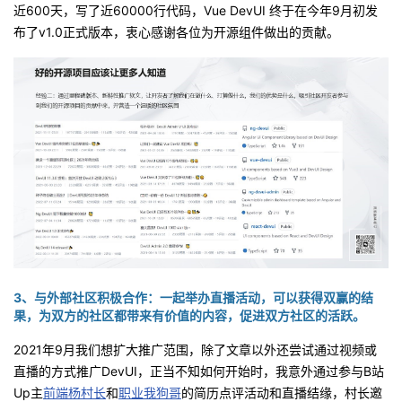
近
600
天，写了近
60000
行代码，
Vue DevUI
终于在今年
9
月初发
布了
v1.0
正式版本，衷心感谢各位为开源组件做出的贡献。
3、与外部社区积极合作：
一起举办直播活动，可以获得双赢的结
果，为双方的社区都带来有价值的内容，促进双方社区的活跃。
2021年
9
月我们想扩大推广范围，除了文章以外还尝试通过视频或
直播的方式推广
DevUI
，正当不知如何开始时，我意外通过参与
B
站
Up
主
前端杨村长
和
职业我狗哥
的简历点评活动和直播结缘，村长邀