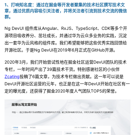
持
建
证
实
的
1、打响知名度：
通过在掘金等开发者聚集的技术社区撰写技术文
章，通过优质内容吸引关注者，并将关注者引流到技术交流的微信
群。
议
验
收
Ng DevUI
组件库从
Angular
、
RxJS
、
TypeScript
、
CDK
等多个开
藏
源项目吸收养分、茁壮成长，并通过华为云众多业务的实践，沉淀
出一套华为云风格的组件库。我们希望能够把这些优秀实践回馈给
开源社区。于是
Ng DevUI
在
2019
年
6
月正式在
GitHub
开源。
2020
年
3
月，我们开始尝试性地在掘金社区运营
DevUI
团队的技术
专栏，一年时间产出了
39
篇技术干货。特别感谢社区的小伙伴
Zcating
投稿了
6
篇文章，为技术专栏做出贡献。这一年可以说是
DevUI
开源社区运营的元年，也正是在这一年
DevUI
开始在社区有一
定的曝光度，还获得了掘金
2020
年度人气团队
TOP5
的荣誉。