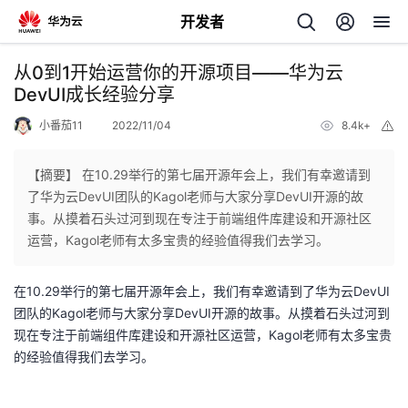
开发者
返
从0到1开始运营你的开源项目——华为云
回
DevUI成长经验分享
小番茄11
2022/11/04
8.4k+
举
报
【摘要】 在10.29举行的第七届开源年会上，我们有幸邀请到
了华为云DevUI团队的Kagol老师与大家分享DevUI开源的故
个
事。从摸着石头过河到现在专注于前端组件库建设和开源社区
运营，Kagol老师有太多宝贵的经验值得我们去学习。
我
人
在10.29举行的第七届开源年会上，我们有幸邀请到了华为云DevUI
的
主
团队的Kagol老师与大家分享DevUI开源的故事。从摸着石头过河到
现在专注于前端组件库建设和开源社区运营，Kagol老师有太多宝贵
开
页
的经验值得我们去学习。
发