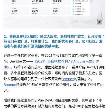
2、营造温暖社区氛围：通过大版本、新特性推广软文，让开发者了
解我们在做什么、打算做什么，我们的优势是什么，吸引社区开发
者参与到我们的开源项目的贡献中来。
经过一年多的内容积累，在
2021
年
4
月我们尝试性地发布了第一篇
Ng DevUI
软文——
《2021年最值得推荐的7个Angular前端组件
库》
，取得了不错的反响。后面陆续发布了一系列介绍
DevUI
开源项
目、多个里程碑版本的介绍文章，短时间内吸引了很多关注者。更
让人感激的是吸引到了一位社区开发者
Brenner
的强势加入，
Brenner
持续近
2
个月的贡献完成了
10
个组件，极大丰富了组件库内
容。
后续我们继续发布同步
Vue DevUI
项目进展的文章，其中留下了小
助手的微信号持续吸引感兴趣的开发者们，经过
100
多位贡献者持续