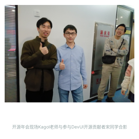
者
我
的
我
博
的
我
客
论
的
我
坛
圈
的
我
子
直
的
我
我
播
活
的
开源年会现场Kagol老师与参与DevUI开源贡献者宋同学合影
我
动
关
的