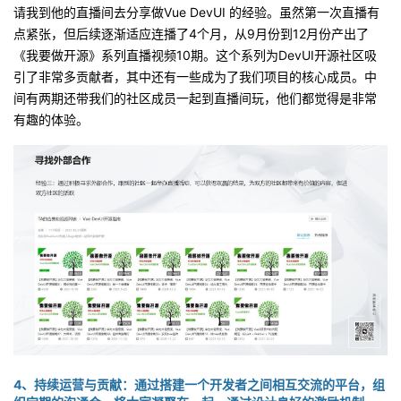
请我到他的直播间去分享做
Vue DevUI
的经验。虽然第一次直播有
点紧张，但后续逐渐适应连播了
4
个月，从
9
月份到
12
月份产出了
《我要做开源》系列直播视频
10
期。这个系列为
DevUI
开源社区吸
引了非常多贡献者，其中还有一些成为了我们项目的核心成员。中
间有两期还带我们的社区成员一起到直播间玩，他们都觉得是非常
有趣的体验。
4、持续运营与贡献：
通过搭建一个开发者之间相互交流的平台，组