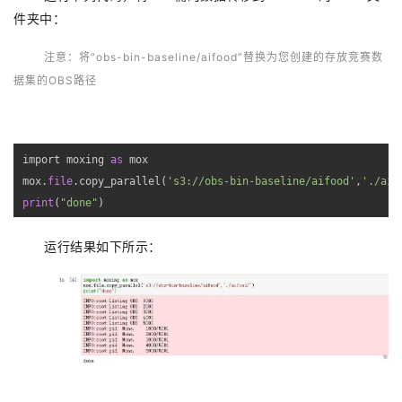
件夹中：
注意：
将“obs-
b
in
-baseline/aifood”
替换为您
创建的
存放竞赛数
据集的
OBS
路径
import moxing 
as
 mox

mox.
file
.copy_parallel(
's3://obs-bin-baseline/aifood'
,
'./aif
print
(
"done"
)
运行结果如下所示：