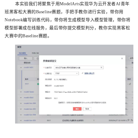
持
建
证
实
的
本实验我们将聚焦
于用ModelArts实现
华为云开发者AI青年
班黑客松大赛的Baseline赛题，手把手教你进行实验，带你用
议
验
收
Notebook编写训练代码，
带你
将生成模型导入模型管理，
带你
将
模型部署成在线服务，最后
带你
提交模型判分，教你实现黑客松
藏
大赛中的Baseline赛题。