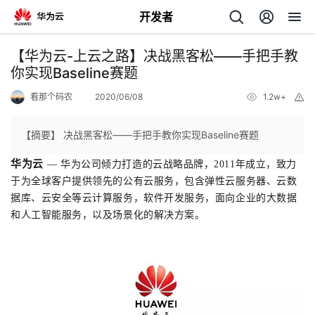
开发者
返
【华为云-上云之路】决战黑客松——手把手教
回
你实现Baseline赛题
看那个码农
2020/06/08
1.2w+
举
报
【摘要】 决战黑客松——手把手教你实现Baseline赛题
华为云
—
华为公司倾力打造的云战略品牌，2011年成立，致力
个
于为全球客户提供领先的公有云服务，包含弹性云服务器、云数
据库、云安全等云计算服务，软件开发服务，面向企业的大数据
我
人
和人工智能服务，以及场景化的解决方案。
的
主
开
页
发