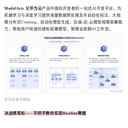
我
注
的
开
ModelArts
是
华为云
产品中面向开发者的一站式AI开发平台，为
机器学习与深度学习提供海量数据预处理及半自动化标注、大规
的
Programs
发
模分布式Training、自动化模型生成，及端-边-云模型按需部署能
力，帮助用户快速创建和部署模型，管理全周期AI工作流。
支
者
持
学
我
堂
的
我
我
技
的
的
我
华为云官方网站
术
云
课
的
我
决战黑客松——手把手教你实现Baseline赛题
支
声
程
认
的
我