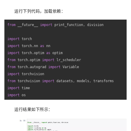
运行下列代码，加载依赖：
from
 __future__ 
import
 print_function, division

import
import
 torch.nn 
as
import
 torch.optim 
as
from
 torch.optim 
import
from
 torch.autograd 
import
import
from
 torchvision 
import
import
import
 os
运行
结果如
下所示：