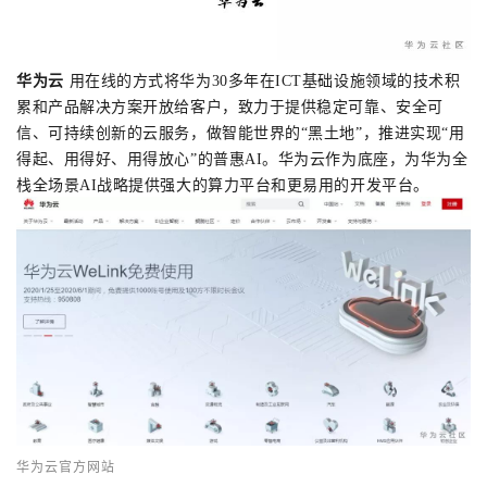
者
华为云
用在线的方式将华为30多年在ICT基础设施领域的技术积
我
累和产品解决方案开放给客户，致力于提供稳定可靠、安全可
信、可持续创新的云服务，做智能世界的“黑土地”，推进实现“用
的
我
得起、用得好、用得放心”的普惠AI。华为云作为底座，为华为全
栈全场景AI战略提供强大的算力平台和更易用的开发平台。
博
的
我
客
论
的
我
坛
圈
的
我
子
直
的
我
我
播
活
的
我
动
关
的
华为云官方网站