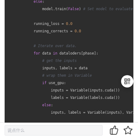
else
:

                model.train(
False
) 
# Set model to evaluate m
            running_loss = 
0.0
            running_corrects = 
0.0
# Iterate over data.
for
 data 
in
 dataloders[phase]:

# get the inputs
                inputs, labels = data

# wrap them in Variable
if
 use_gpu:

                    inputs = Variable(inputs.cuda())

                    labels = Variable(labels.cuda())

else
:

退
出
                    inputs, labels = Variable(inputs), Variab
登
录
# zero the parameter gradients
                optimizer.zero_grad()
