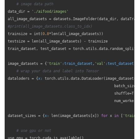
# image data path
data_dir = 
'./aifood/images'
#print(all_image_datasets.class_to_idx)
trainsize = int(
0
.
8
*len(all_image_datasets))

testsize = len(all_image_datasets) - trainsize

train_dataset, test_dataset = torch.utils.data.random_split(a
image_datasets = {
'train'
:train_dataset
,
'val'
:test_dataset
}

# wrap your data and label into Tensor
dataloders = {
x:
 torch.utils.data.DataLoader(image_datasets[x
                                                 batch_size=
                                                 shuffle=True
                                                 num_workers
dataset_sizes = {
x:
 len(image_datasets[x]) 
for
 x 
in
 [
'train'
# use gpu or not
use_gpu = torch.cuda.is_available()