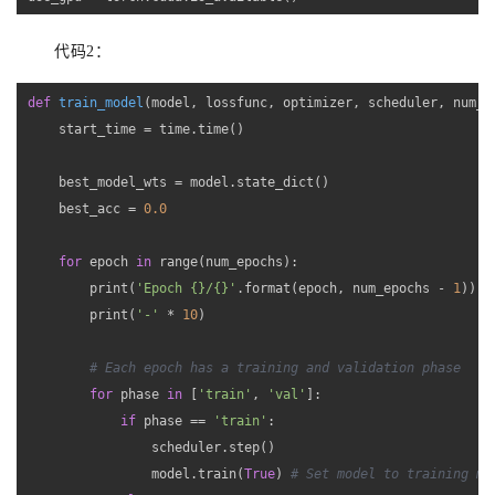
代码2：
def
train_model
(model, lossfunc, optimizer, scheduler, num_e
    start_time = time.time()

    best_model_wts = model.state_dict()

    best_acc = 
0.0
for
 epoch 
in
 range(num_epochs):

        print(
'Epoch {}/{}'
.format(epoch, num_epochs - 
1
))

        print(
'-'
 * 
10
)

# Each epoch has a training and validation phase
for
 phase 
in
 [
'train'
, 
'val'
]:

if
 phase == 
'train'
:

                scheduler.step()

                model.train(
True
) 
# Set model to training mo