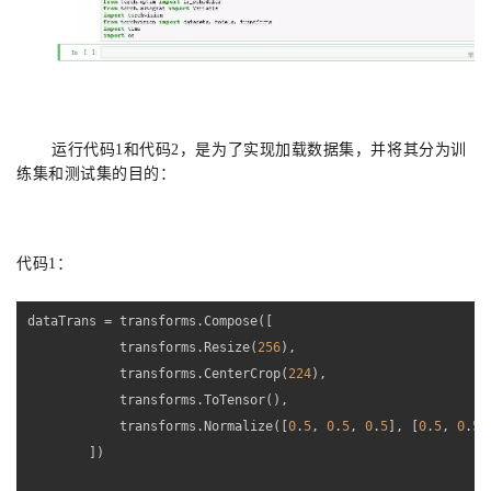
运行代码1和代码2，是为了实现加载数据集，并将其分为训
练集和测试集的目的：
代码1：
dataTrans = transforms.Compose([

            transforms.Resize(
256
),

            transforms.CenterCrop(
224
),

            transforms.ToTensor(),

            transforms.Normalize([
0
.
5
, 
0
.
5
, 
0
.
5
], [
0
.
5
, 
0
.
5
,
        ])
