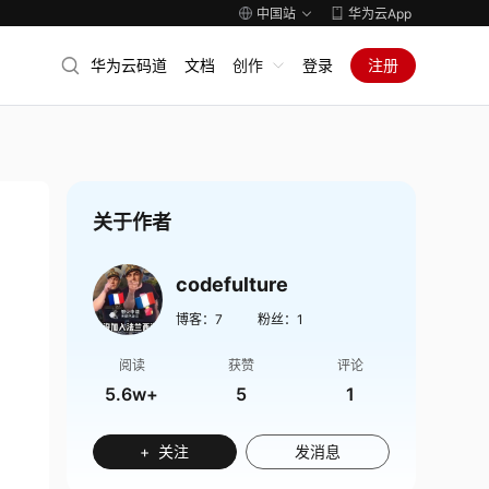
中国站
华为云App
华为云码道
文档
创作
登录
注册
关于作者
codefulture
博客：
7
粉丝：
1
阅读
获赞
评论
5.6w+
5
1
+ 关注
发消息