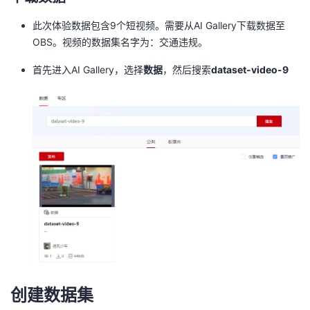
我
注
的
开
此次体验数据包含9个短视频。需要从AI Gallery下载数据至
OBS。视频的数据集名字为：交通违规。
的
Programs
发
首先进入AI Gallery，选择
数据
，然后搜索
dataset-video-9
支
者
持
学
我
堂
的
我
我
技
的
的
我
术
云
课
的
我
支
声
程
认
的
我
创建数据集