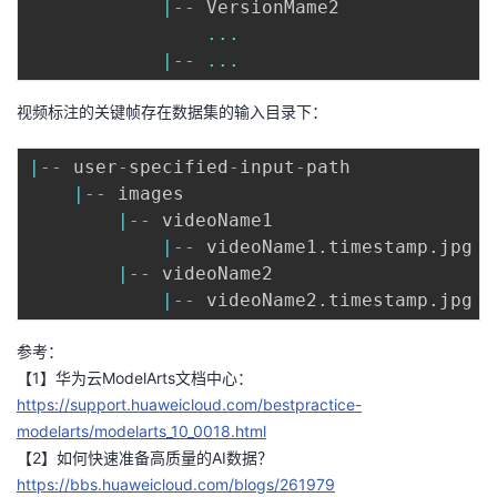
|
--
 VersionMame2

...
|
--
...
视频标注的关键帧存在数据集的输入目录下：
|
--
 user
-
specified
-
input
-
path 

|
--
 images

|
--
 videoName1 

|
--
 videoName1
.
timestamp
.
jpg 

|
--
 videoName2 

|
--
 videoName2
.
timestamp
.
参考：
【1】华为云ModelArts文档中心：
https://support.huaweicloud.com/bestpractice-
modelarts/modelarts_10_0018.html
【2】如何快速准备高质量的AI数据？
https://bbs.huaweicloud.com/blogs/261979