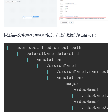
标注结果文件(XML)为VOC格式，存放在数据集输出目录下：
|
--
 user
-
specified
-
output
-
path 

|
--
 DatasetName
-
datasetId 

|
--
 annotation 

|
--
 VersionMame1 

|
--
 VersionMame1
.
manifest 

|
--
 annotations

|
--
 images

|
--
 videoName1

|
--
 videoName1
.
t
|
--
 videoName2

|
--
 videoName2
.
t