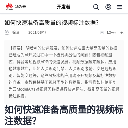
开发者
返
如何快速准备高质量的视频标注数据？
回
徐波
2021/06/17
1.3w+
举
报
【摘要】 随着AI的快速发展，如何快速准备大量高质量的数据
已经成为AI开发过程中一个极具挑战性的问题！随着视频监
控、抖音等短视频APP的快速发展，视频数据越来越多，应用
个
也越来越广，比如人脸识别门禁、人脸识别考勤、交通违规识
别、智能交通等，这些AI技术的应用离不开视频及其标注数据
我
人
的准备。本教程将基于视频类型的数据集，指导您如何使用华
为云ModelArts对视频类数据进行快速标注，得到高质量的视频
的
主
标注数据。
如何快速准备高质量的视频标
开
页
注数据？
发