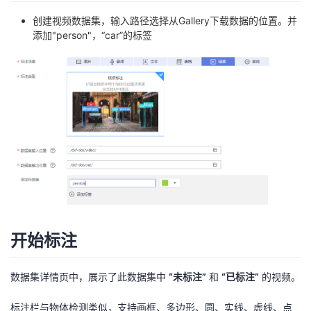
持
建
证
实
的
创建视频数据集，输入路径选择从Gallery下载数据的位置。并
添加"person"，“car”的标签
议
验
收
藏
开始标注
数据集详情页中，展示了此数据集中
“未标注”
和
“已标注”
的视频。
标注栏与物体检测类似，支持画框、多边形、圆、实线、虚线、点