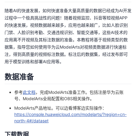
者
随着AI的快速发展，如何快速准备大量高质量的数据已经成为AI开发
过程中一个极具挑战性的问题！随着视频监控、抖音等短视频APP
的快速发展，视频数据越来越多，应用也越来越广，比如人脸识别
我
门禁、人脸识别考勤、交通违规识别、智能交通等，这些AI技术的
应用离不开视频及其标注数据的准备。本教程将基于视频类型的数
的
我
据集，指导您如何使用华为云ModelArts对视频类数据进行快速标
注，得到高质量的视频标注数据。标注后的数据集，经过发布即可
博
的
我
用于模型训练和部署AI应用等。
客
论
的
我
数据准备
坛
圈
的
我
参考
此文档
，完成ModelArts准备工作。包括注册华为云账
子
直
的
我
号、ModelArts全局配置和OBS相关操作。
ModelArts产品地址。可以边看博客边实际操作：
我
播
活
的
https://console.huaweicloud.com/modelarts/?region=cn-
north-4#/dataset
我
动
关
的
下载数据