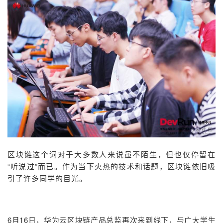
者
我
的
我
博
的
我
客
论
的
我
坛
圈
的
我
区块链这个词对于大多数人来说虽不陌生，但也仅停留在
子
直
的
我
“听说过”而已。作为当下火热的技术和话题，区块链依旧吸
引了许多同学的目光。
我
播
活
的
我
动
关
的
6月16日，华为云区块链产品总监再次来到线下，与广大学生