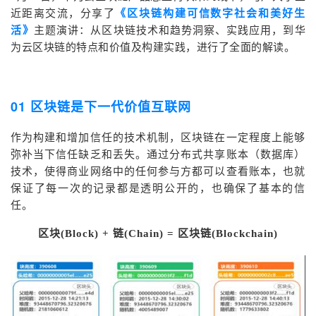
近距离交流，分享了
《区块链构建可信数字社会和美好生
我
注
的
开
活》
主题演讲：从区块链技术和趋势洞察、实践应用，到华
为云区块链的特点和价值及构建实践，进行了全面的解读。
的
Programs
发
支
者
01 区块链是下一代价值互联网
持
学
作为构建和增加信任的技术机制，区块链在一定程度上能够
弥补当下信任缺乏和丢失。通过分布式共享账本（数据库）
我
堂
技术，使得商业网络中的任何参与方都可以查看账本，也就
保证了每一次的记录都是透明公开的，也确保了基本的信
的
我
我
任。
技
的
的
我
区块
链
区块链
(Block) +
(Chain) =
(Blockchain)
术
云
课
的
我
支
声
程
认
的
我