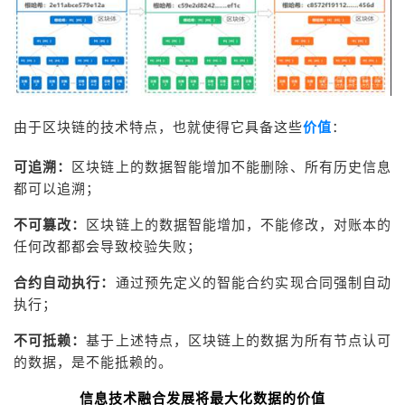
持
建
证
实
的
议
验
收
藏
由于区块链的技术特点，也就使得它具备这些
价值
：
可追溯：
区块链上的数据智能增加不能删除、所有历史信息
都可以追溯；
不可篡改：
区块链上的数据智能增加，不能修改，对账本的
任何改都都会导致校验失败；
合约自动执行：
通过预先定义的智能合约实现合同强制自动
执行；
不可抵赖：
基于上述特点，区块链上的数据为所有节点认可
的数据，是不能抵赖的。
信息技术融合发展将最大化数据的价值