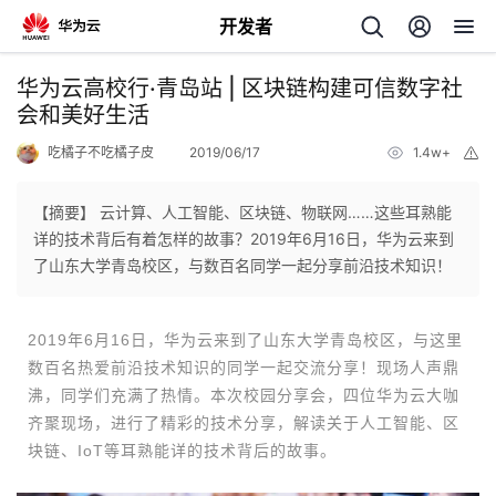
开发者
返
华为云高校行·青岛站 | 区块链构建可信数字社
回
会和美好生活
吃橘子不吃橘子皮
2019/06/17
1.4w+
举
报
【摘要】 云计算、人工智能、区块链、物联网……这些耳熟能
详的技术背后有着怎样的故事？2019年6月16日，华为云来到
个
了山东大学青岛校区，与数百名同学一起分享前沿技术知识！
我
人
2
019年6月16日，华为云来到了山东大学青岛校区，与这里
数百名热爱前沿技术知识的同学一起交流分享！现场人声鼎
的
主
沸，同学们充满了热情。本次校园分享会，四位华为云大咖
齐聚现场，进行了精彩的技术分享，解读关于人工智能、区
开
页
块链、IoT等耳熟能详的技术背后的故事。
发