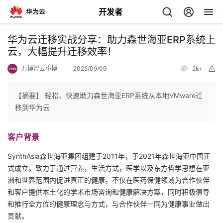
开发者
返
华为云迁移实战分享：助力森世海亚ERP系统上
回
云，大幅提升迁移效率！
万博智云小博
2025/09/09
2k+
举
报
【摘要】 轻松、快速助力森世海亚ERP系统从本地VMware迁
移到华为云
个
客户背景
我
人
SynthAsia森世海亚集团组建于2011年，于2021年森世海亚中国正
的
主
式成立。致力于通过营养，生活方式，医学以及东方哲学思想在亚
洲和世界范围内促进真正的健康。不仅在医药保健领域为合作伙伴
开
页
和客户提供本土化的学术市场咨询和健康解决方案，同时积极倡导
和推行全方位的健康理念与方式，与合作伙伴一同为健康事业做出
发
贡献。