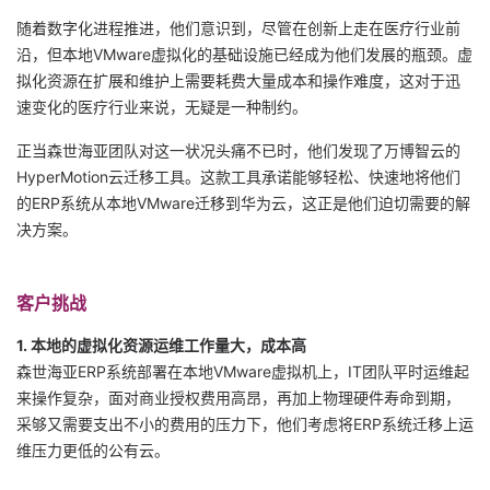
随着数字化进程推进，他们意识到，尽管在创新上走在医疗行业前
者
沿，但本地VMware虚拟化的基础设施已经成为他们发展的瓶颈。虚
拟化资源在扩展和维护上需要耗费大量成本和操作难度，这对于迅
我
速变化的医疗行业来说，无疑是一种制约。
的
我
正当森世海亚团队对这一状况头痛不已时，他们发现了万博智云的
HyperMotion云迁移工具。
这款工具承诺能够轻松、快速地将他们
博
的
我
的ERP系统从本地VMware迁移到华为云，这正是他们迫切需要的解
决方案。
客
论
的
我
客户挑战
坛
圈
的
我
1. 本地的虚拟化资源运维工作量大，成本高
子
直
的
我
森世海亚ERP系统部署在本地VMware虚拟机上，IT团队平时运维起
来操作复杂，面对商业授权费用高昂，再加上物理硬件寿命到期，
我
播
活
的
采够又需要支出不小的费用的压力下，他们考虑将ERP系统迁移上运
维压力更低的公有云。
我
动
关
的