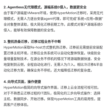
持
建
证
实
的
2. Agentless无代理模式，源端系统0侵入，数据更安全
由于客户源端是VMware环境，使用HyperMotion迁移时，采用无代
议
验
收
理模式，无需人力逐台安装agent代理，即可完成“系统+应用+数据”
全对象整体读取，极大简化迁移前期工作。此模式对客户源端系统0
藏
侵入，能够有效保障数据的安全性。
3. 整机热备迁移，迁移过程业务不中断
HyperMotion采取Re-host方式整机热迁移，迁移前无需提前安装配
置迁移主机环境，迁移后业务系统可以自动化整体恢复。块级别全
量增量复制技术，在源业务不停机的情况下将源端数据快速、安全
地复制到云侧，全程自动化进行，无需人为介入。相比冷迁移&半自
动化迁移方案，确保业务不停机，还大幅降低迁移的复杂度。
4. 向导式页面，操作便捷
HyperMotion极简的向导式操作界面，迁移上云全流程可视可控。
对于不熟悉云迁移过程的IT团队，极简化的三步向导式操作：选择
主机、数据同步、开始迁移。体现HyperMotion工具的易用性，提
高客户迁移体验。