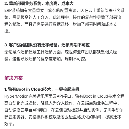
2. 重新部署业务系统，难度高，成本大
我
注
的
开
ERP系统拥有大量重要且繁杂的配置资源，因在云上重新部署业务系
统，需要极高的人工介入，此过程中，操作的复杂性导致了部署流
的
Programs
发
程的繁琐，而且还需要进行数据迁移，增加了部署时间和成本支
出。
支
者
3. 客户运维团队没有迁移经验，迁移周期不可控
持
学
无论是冷迁移还是工具迁移方面，森世海亚IT团队都缺乏相关经
验，这也导致迁移的复杂度增加，周期不可控。
我
堂
的
我
我
解决方案
1. 独有Boot in Cloud技术，一键拉起主机
技
的
的
我
HyperMotion完美适配阿里云API接口，独有Boot in Cloud技术全程
高自动化完成迁移，降低人为介入操作。在云端启动业务过程中，
术
云
课
的
我
自动调度云平台API接口，在云侧自动挂载并启动实例，无需手动创
建云服务器、安装操作系统以及省去磁盘格式化的时间，提高迁移
支
声
程
认
的
我
效率。