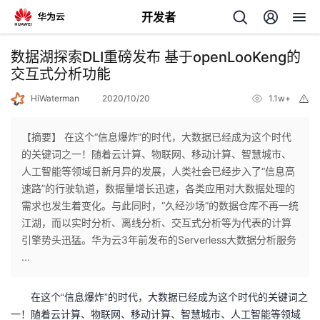
开发者
返
数据湖探索DLI重磅发布 基于openLooKeng的
回
交互式分析功能
HiWaterman
2020/10/20
1.1w+
举
报
【摘要】 在这个“信息爆炸”的时代，大数据已经成为这个时代
的关键词之一！随着云计算、物联网、移动计算、智慧城市、
个
人工智能等领域日新月异的发展，人类社会已经步入了“信息高
速路”的行驶轨道，数据量增长迅速，各类应用对大数据处理的
我
人
需求也发生着变化。与此同时，“久经沙场”的数据仓库不再一统
江湖，而以实时分析、离线分析、交互式分析等为代表的计算
的
主
引擎势头迅猛。华为云3年前发布的Serverless大数据分析服务
...
开
页
在这个“信息爆炸”的时代，大数据已经成为这个时代的关键词之
发
一！随着云计算、物联网、移动计算、智慧城市、人工智能等领域