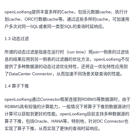
持
建
证
实
的
openLooKeng
提供丰富多样的Cache，包括元数据cache、执行计
议
验
收
划cache、ORC行数据cache等。通过这些多样的cache，可加速用
户多次对同一SQL或者同一类型SQL的查询时延响应。
藏
1.3
动态过滤
所谓的动态过滤是指是在运行时（run time）将join一侧表的过滤信
息的结果应用到另一侧表的过滤器的优化方法，openLooKeng不仅
提供了多种数据源的动态过滤优化特性，还将这一优化特性应用到
了DataCenter Connector，从而加速不同场景关联查询的性能。
1.4
算子下推
openLooKeng
通过Connector框架连接到RDBMS等数据源时，由于
RDBMS具有较强的计算能力，一般情况下将算子下推到数据源进行
计算可以获取到更好的性能。openLooKeng目前支持多种数据源的
算子下推，包括Oracle、HANA等，特别地，针对DC Connector也
实现了算子下推，从而实现了更快的查询时延响应。