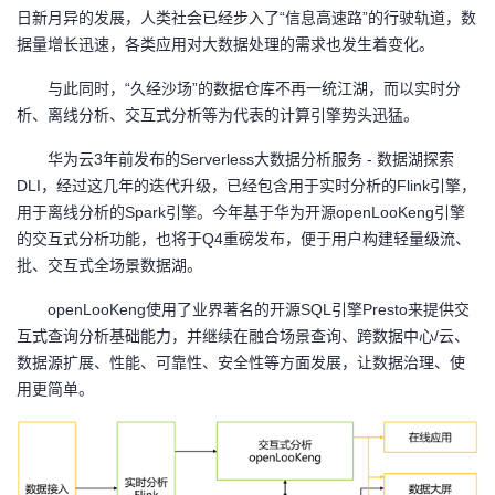
日新月异的发展，人类社会已经步入了“信息高速路”的行驶轨道，数
者
据量增长迅速，各类应用对大数据处理的需求也发生着变化。
与此同时，“久经沙场”的数据仓库不再一统江湖，而以实时分
我
析、离线分析、交互式分析等为代表的计算引擎势头迅猛。
的
我
华为云3年前发布的Serverless大数据分析服务 - 数据湖探索
DLI，经过这几年的迭代升级，已经包含用于实时分析的Flink引擎，
博
的
我
用于离线分析的Spark引擎。今年基于华为开源openLooKeng引擎
的交互式分析功能，也将于Q4重磅发布，便于用户构建轻量级流、
客
论
的
我
批、交互式全场景数据湖。
坛
圈
的
我
openLooKeng
使用了业界著名的开源SQL引擎Presto来提供交
互式查询分析基础能力，并继续在融合场景查询、跨数据中心/云、
子
直
的
我
数据源扩展、性能、可靠性、安全性等方面发展，让数据治理、使
用更简单。
我
播
活
的
我
动
关
的