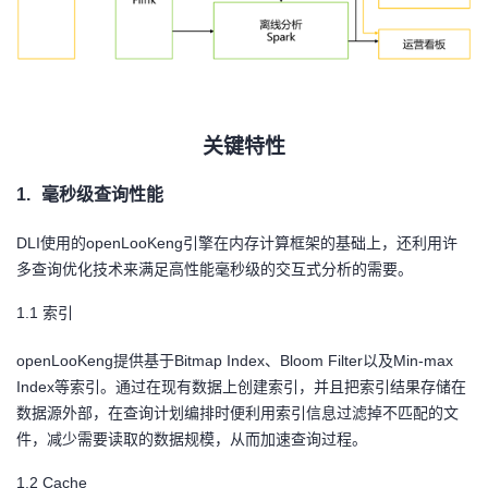
我
注
的
开
的
Programs
发
支
者
关键特性
持
学
1.
毫秒级查询性能
我
堂
DLI
使用的openLooKeng引擎在内存计算框架的基础上，还利用许
多查询优化技术来满足高性能毫秒级的交互式分析的需要。
的
我
我
1.1
索引
技
的
的
我
openLooKeng
提供基于Bitmap Index、Bloom Filter以及Min-max
Index等索引。通过在现有数据上创建索引，并且把索引结果存储在
术
云
课
的
我
数据源外部，在查询计划编排时便利用索引信息过滤掉不匹配的文
件，减少需要读取的数据规模，从而加速查询过程。
支
声
程
认
的
我
1.2
Cache