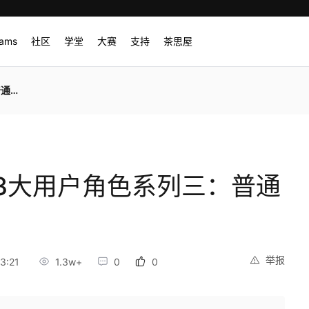
rams
社区
学堂
大赛
支持
茶思屋
人员
版3大用户角色系列三：普通
举报
3:21
1.3w+
0
0