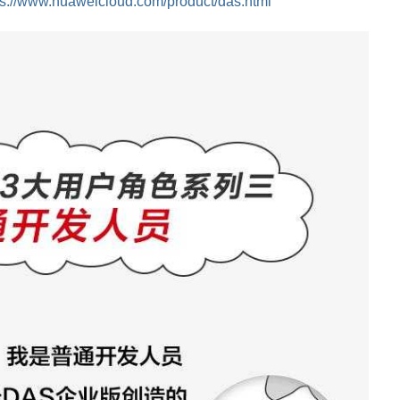
ps://www.huaweicloud.com/product/das.html