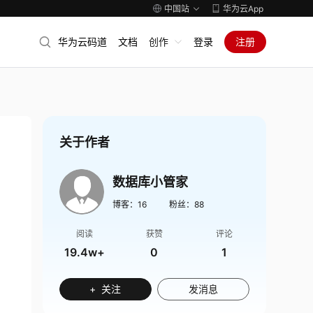
中国站
华为云App
华为云码道
文档
创作
登录
注册
关于作者
数据库小管家
博客：
16
粉丝：
88
阅读
获赞
评论
19.4w+
0
1
+ 关注
发消息