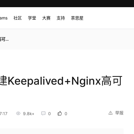
rams
社区
学堂
大赛
支持
茶思屋
载均衡
eepalived+Nginx高可
举报
7:17
9.8k+
0
0