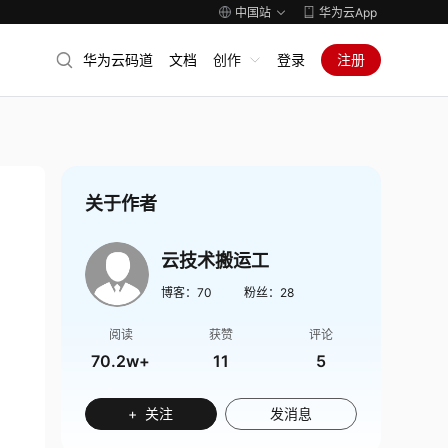
中国站
华为云App
华为云码道
文档
创作
登录
注册
关于作者
云技术搬运工
博客：
70
粉丝：
28
阅读
获赞
评论
70.2w+
11
5
+ 关注
发消息