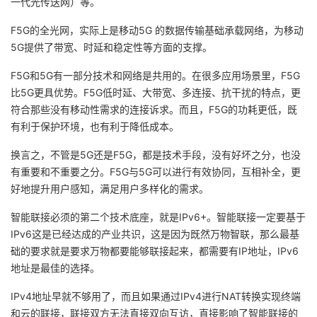
一代光传送网）等。
F5G的全光网，实际上是移动5G 的数据传输基础承载网络，为移动
5G提供了带宽、时延和稳定性等方面的支撑。
F5G和5G有一部分技术和网络是共用的。在很多应用场景里，F5G
比5G更具优势。F5G低时延、大带宽、多连接、抗干扰的特点，更
符合那些没有移动性需求的连接诉求。而且，F5G的功耗更低，既
有利于保护环境，也有利于降低成本。
换言之，不管是5G还是F5G，都是技术手段，没有好坏之分，也没
有重要和不重要之分。F5G与5G可以进行有效协同，互相补全，更
好地提升用户感知，满足用户多样化的需求。
智能联接必须的第二个技术底座，就是IPv6+。智能联接一定要基于
IPv6这是已经达成的产业共识，这是因为既然万物智联，那么最基
础的要求就是要求万物都要能够联接起来，都需要有IP地址，IPv6
地址是最佳的选择。
IPv4地址早就不够用了，而且如果通过IPv4进行NAT转换实现终端
和云的联接，联接双方无法直接双向互访，直接影响了智能联接的