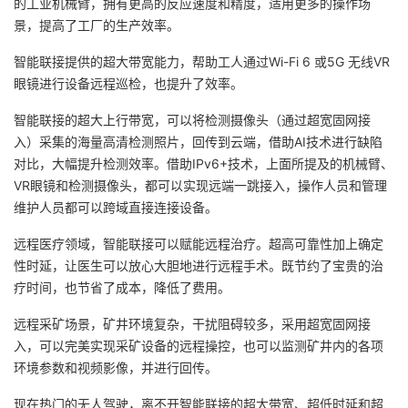
的工业机械臂，拥有更高的反应速度和精度，适用更多的操作场
景，提高了工厂的生产效率。
智能联接提供的超大带宽能力，帮助工人通过Wi-Fi 6 或5G 无线VR
眼镜进行设备远程巡检，也提升了效率。
智能联接的超大上行带宽，可以将检测摄像头（通过超宽固网接
入）采集的海量高清检测照片，回传到云端，借助AI技术进行缺陷
对比，大幅提升检测效率。借助IPv6+技术，上面所提及的机械臂、
VR眼镜和检测摄像头，都可以实现远端一跳接入，操作人员和管理
维护人员都可以跨域直接连接设备。
远程医疗领域，智能联接可以赋能远程治疗。超高可靠性加上确定
性时延，让医生可以放心大胆地进行远程手术。既节约了宝贵的治
疗时间，也节省了成本，降低了费用。
远程采矿场景，矿井环境复杂，干扰阻碍较多，采用超宽固网接
入，可以完美实现采矿设备的远程操控，也可以监测矿井内的各项
环境参数和视频影像，并进行回传。
现在热门的无人驾驶，离不开智能联接的超大带宽、超低时延和超