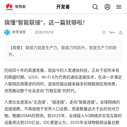
开发者
返
搞懂“智能联接”，这一篇就够啦！
回
鲜枣课堂
2020/10/10
1w+
举
报
【摘要】 联接力就是生产力，联接力的跃升，就是生产力的跃
升。
个
历经四十年的高速发展，现如今的人类通信科技，正处于前所未有
的鼎盛时期。以5G、Wi-Fi 6为代表的通信连接技术，在进一步满足
我
人
人联网应用需求的同时，逐渐挖掘出越来越多的物联网应用场景，
进而推动整个社会走向“万物互联”的时代。
的
主
人类社会逐渐从“无连接”、“弱连接”，走向“智能连接”。全球网络的
连接规模，不再局限于世界人口总数，而是数量远大于此的世间万
开
页
物。根据GSMA的预测，到2025年，全球接入5G网络并实现互联的
设备将达到250亿台。IDC更是认为，2025年全球物联网设备总数
发