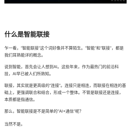
我
注
的
开
的
Programs
发
什么是智能联接
支
者
乍一看，“智能联接”这个词好像并不算陌生。“智能”和“联接”，都是
持
学
我们耳熟能详的概念。
我
堂
说到智能，首先会让人想到AI。这些年来，作为最热门的前沿科
技，AI早已被人们所熟知。
的
我
我
联接，其实就是更高级的“连接”。连接只是相连，而联接在相连的基
技
的
础上，更强调联合和结合，形成一个整体。不管是联接还是连接，
的
我
本质都是指通信。
术
云
课
的
我
那么，智能联接是不是简单的“AI+通信”呢？
支
声
程
认
的
我
当然不是。