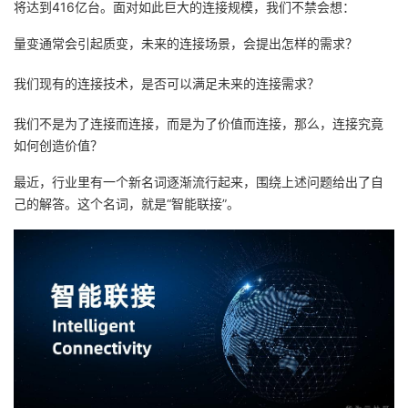
将达到416亿台。面对如此巨大的连接规模，我们不禁会想：
者
量变通常会引起质变，未来的连接场景，会提出怎样的需求？
我
我们现有的连接技术，是否可以满足未来的连接需求？
的
我
我们不是为了连接而连接，而是为了价值而连接，那么，连接究竟
如何创造价值？
博
的
我
最近，行业里有一个新名词逐渐流行起来，围绕上述问题给出了自
己的解答。这个名词，就是“智能联接”。
客
论
的
我
坛
圈
的
我
子
直
的
我
我
播
活
的
我
动
关
的