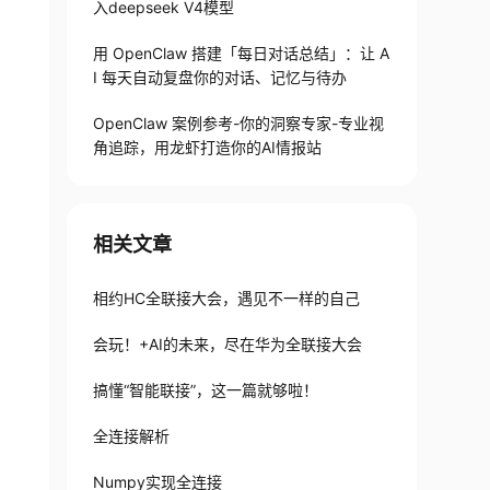
入deepseek V4模型
用 OpenClaw 搭建「每日对话总结」：让 A
I 每天自动复盘你的对话、记忆与待办
OpenClaw 案例参考-你的洞察专家-专业视
角追踪，用龙虾打造你的AI情报站
相关文章
相约HC全联接大会，遇见不一样的自己
会玩！+AI的未来，尽在华为全联接大会
搞懂“智能联接”，这一篇就够啦！
全连接解析
Numpy实现全连接