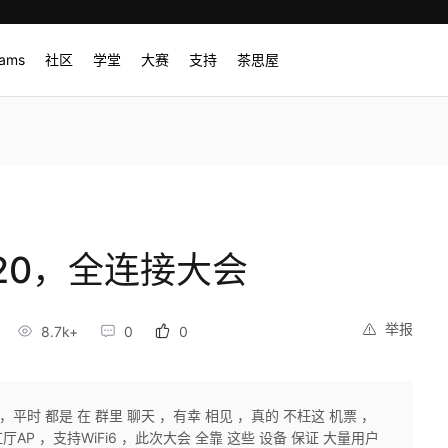
rams
社区
学堂
大赛
支持
茶思屋
020，全连接大会
举报
8.7k+
0
0
，平时 都是 在 群里 聊天 ，有幸 相见 ，真的 不枉这 机票 ，
厅AP ，支持WiFi6 ，此次大会 全靠 这些 设备 保证 大量用户