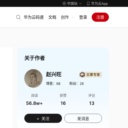
中国站
华为云App
华为云码道
文档
创作
登录
注册
关于作者
赵兴旺
博客：
68
粉丝：
26
阅读
获赞
评论
56.8w+
16
13
+ 关注
发消息