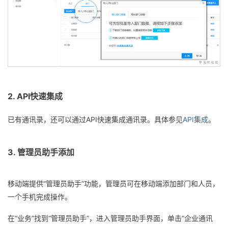
者
我
的
我
博
的
我
2. API快速集成
客
论
的
我
已有通讯录，还可以通过API快速集成通讯录。具体参见
API集成
。
坛
圈
的
我
3. 管理员助手添加
子
直
的
我
移动端提供“管理员助手”功能，管理员可在移动端添加部门和人员，
我
播
活
的
一个手机完成操作。
我
动
关
的
在“业务”找到“管理员助手”，进入管理员助手界面，单击“企业通讯