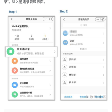
录”。进入通讯录管理界面。
我
注
的
开
的
Programs
发
支
者
持
学
我
堂
的
我
我
技
的
的
我
术
云
课
的
我
支
声
程
认
的
我