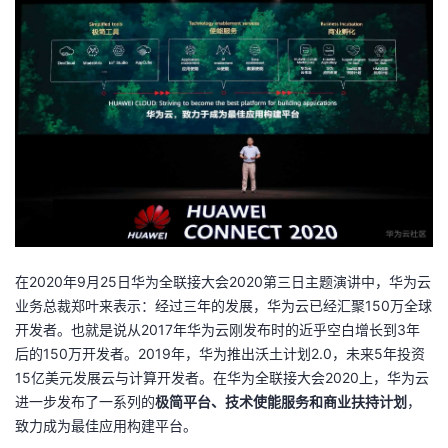
我
注
的
开
的
Programs
发
支
者
持
学
我
堂
的
我
我
在2020年9月25日华为全联接大会2020第三日主题演讲中，华为云
业务总裁郑叶来表示：经过三年的发展，华为云已经汇聚150万全球
技
的
的
我
开发者。也就是说从2017年华为云刚发布时的近乎空白增长到3年
后的150万开发者。2019年，华为推出沃土计划2.0，未来5年投资
术
云
课
的
我
15亿美元发展云与计算开发者。在华为全联接大会2020上，华为云
进一步发布了一系列的
极简平台、技术使能服务和商业扶持计划
，
支
声
程
认
的
我
致力成为最佳应用构建平台。