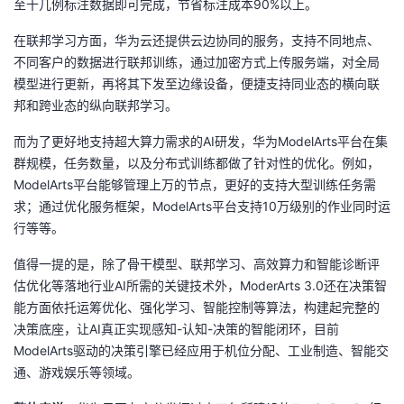
至十几例标注数据即可完成，节省标注成本90%以上。
在联邦学习方面，华为云还提供云边协同的服务，支持不同地点、
不同客户的数据进行联邦训练，通过加密方式上传服务端，对全局
模型进行更新，再将其下发至边缘设备，便捷支持同业态的横向联
邦和跨业态的纵向联邦学习。
而为了更好地支持超大算力需求的AI研发，华为ModelArts平台在集
群规模，任务数量，以及分布式训练都做了针对性的优化。例如，
ModelArts平台能够管理上万的节点，更好的支持大型训练任务需
求；通过优化服务框架，ModelArts平台支持10万级别的作业同时运
行等等。
值得一提的是，除了骨干模型、联邦学习、高效算力和智能诊断评
估优化等落地行业AI所需的关键技术外，ModerArts 3.0还在决策智
能方面依托运筹优化、强化学习、智能控制等算法，构建起完整的
决策底座，让AI真正实现感知-认知-决策的智能闭环，目前
ModelArts驱动的决策引擎已经应用于机位分配、工业制造、智能交
通、游戏娱乐等领域。