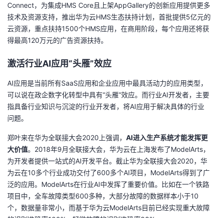
Connect，为集成HMS Core且上架AppGallery的创新应用提供更多
技术及资源支持，推出华为云HMS生态扶持计划，首批提供5亿元的
云资源，重点扶持1500个HMS应用，在商用阶段，每个应用还将获
得最高120万元的广告资源扶持。
激活行业AI应用“头雁”效应
AI应用是当前所有SaaS应用和企业应用中最具活动力的应用类型，
可以说在政企数字化转型中具有“头雁”效应。而行业AI开发者，主要
指具备行业知识与沉淀的行业开发者，将AI应用于解决具体的行业
问题。
郑叶来在华为全联接大会2020上强调，
AI进入生产系统才能发挥更
大价值
。2018年9月全联接大会，华为云在上海发布了ModelArts，
为开发者提供一站式的AI开发平台。截止华为全联接大会2020，华
为云在10多个行业成功交付了600多个AI项目，ModelArts得到了广
泛的应用。ModelArts在行业AI中发挥了重要价值。比如在一个铁路
项目中，全车故障类型600多种，大部分故障的数据样本小于10
个，数据量非常小，而基于华为云ModelArts目前已经实现重大故障