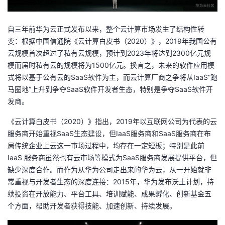
者
自三年前华为云正式发布以来，整个云计算市场发生了结构性转
变：根据中国信通院《云计算白皮书（2020）》，2019年我国公有
我
云规模首次超过了私有云规模，预计到2023年将达到2300亿元规
模而届时私有云的规模将为1500亿元。换言之，未来的软件应用模
的
我
式将以基于公有云的SaaS软件为主，而云计算厂商之争将从IaaS“跑
马圈地”上升到争夺SaaS软件开发者生态，特别是争夺SaaS软件开
博
的
我
发商。
客
论
的
我
《云计算白皮书（2020）》指出，2019年以互联网公司为代表的云
服务商开始重视SaaS生态建设，但IaaS服务商和SaaS服务商在布
坛
圈
的
我
局传统企业上云这一市场过程中，均存在一定短板；特别是此前
IaaS 服务商虽然也有云市场等模式为SaaS服务商发展提供平台，但
子
直
的
我
缺少深度合作。而作为从华为公司走出来的华为云，从一开始就非
常重视与开发者生态的深度连接：2015年，华为发布沃土计划，持
我
播
活
的
续投资在开放能力、平台工具、培训赋能、成果孵化、创新基金五
个方面，帮助开发者获得技能、加速创新、持续发展。
我
动
关
的