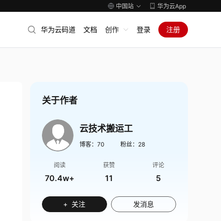
中国站
华为云App
华为云码道
文档
创作
登录
注册
关于作者
云技术搬运工
博客：
70
粉丝：
28
阅读
获赞
评论
70.4w+
11
5
+ 关注
发消息