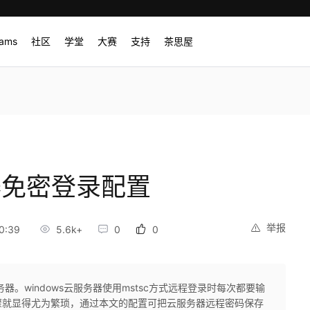
rams
社区
学堂
大赛
支持
茶思屋
务器免密登录配置
举报
0:39
5.6k+
0
0
。windows云服务器使用mstsc方式远程登录时每次都要输
骤就显得尤为繁琐，通过本文的配置可把云服务器远程密码保存