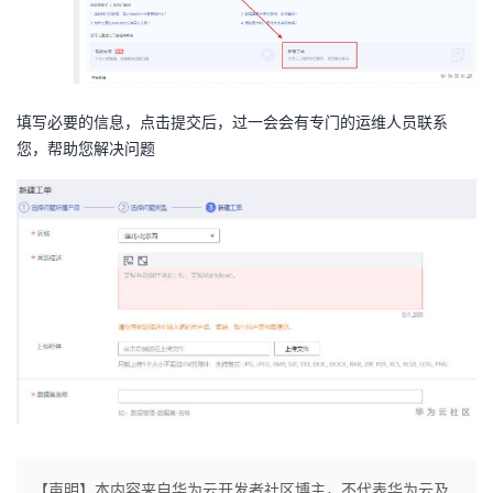
我
注
的
开
的
Programs
发
填写必要的信息，点击提交后，过一会会有专门的运维人员联系
支
者
您，帮助您解决问题
持
学
我
堂
的
我
我
技
的
的
我
术
云
课
的
我
支
声
程
认
的
我
【声明】本内容来自华为云开发者社区博主，不代表华为云及