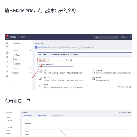
者
输入ModelArts，点击搜索出来的全称
我
的
我
博
的
我
客
论
的
我
坛
圈
的
我
子
直
的
我
点击新建工单
我
播
活
的
我
动
关
的