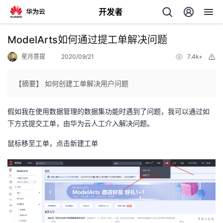
开发者
返
ModelArts如何通过提工单解决问题
回
星月菩提
2020/09/21
7.4k+
举
报
【摘要】 如何创建工单解决用户问题
假如我在使用数据管理的数据集功能时遇到了问题，我可以通过如
个
下方式提交工单，由华为云人工介入解决问题。
我
人
鼠标移至工单，点击新建工单
的
主
开
页
发