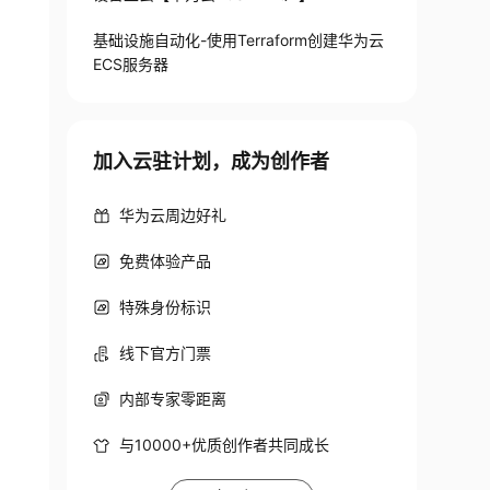
table 

table 

基础设施自动化-使用Terraform创建华为云
table 

ECS服务器
table 

table 

table 

加入云驻计划，成为创作者
table 

table 

华为云周边好礼
table 

table 

免费体验产品
table 

stable

特殊身份标识
table 

table 

线下官方门票
table 

内部专家零距离
table 

stable
与10000+优质创作者共同成长