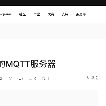
rograms
社区
学堂
大赛
支持
茶思屋
的MQTT服务器
举报
52
1.4w+
0
1