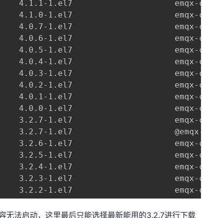
    4.1.1-1.el7                     emqx-ce-s
    4.1.0-1.el7                     emqx-ce-s
    4.0.7-1.el7                     emqx-ce-s
    4.0.6-1.el7                     emqx-ce-s
    4.0.5-1.el7                     emqx-ce-s
    4.0.4-1.el7                     emqx-ce-s
    4.0.3-1.el7                     emqx-ce-s
    4.0.2-1.el7                     emqx-ce-s
    4.0.1-1.el7                     emqx-ce-s
    4.0.0-1.el7                     emqx-ce-s
    3.2.7-1.el7                     emqx-ce-s
    3.2.7-1.el7                     @emqx-ce-
    3.2.6-1.el7                     emqx-ce-s
    3.2.5-1.el7                     emqx-ce-s
    3.2.4-1.el7                     emqx-ce-s
    3.2.3-1.el7                     emqx-ce-s
    3.2.2-1.el7                     emqx-ce-
兼容无法启动，这里最后只能选择最新能用的3.2.7进行下载