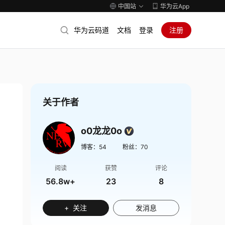
中国站
华为云App
华为云码道
文档
登录
注册
关于作者
o0龙龙0o
博客：
54
粉丝：
70
阅读
获赞
评论
56.8w+
23
8
+ 关注
发消息