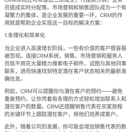
持
建
证
实
的
员提成实时分配等。市场营销和销售团队成为一个有
凝聚力的集体，是企业发展的重要一环，CRM的作
议
验
收
用就是帮助企业实现这一目标的解决方案：
藏
1.条理化和简单化
当企业进入高速增长阶段，一些有价值的客户很容易
被忽视。连接CRM系统，销售、市场营销和服务人
员就不用花大量精力搜索电子邮件、试图与其他同事
联系，进而快速找到特定潜在客户状态相关的最新准
确信息。
例如，CRM可以提醒你与潜在客户的预约——避免
重复预约，让你凭着有条理的方式轻松增加联系人和
潜在客户的数量。CRM还提醒销售代表在买家旅程
的关键环节上跟踪潜在客户，将他们培养成客户。
此外，随着公司的发展，你可能会增加销售代表的数