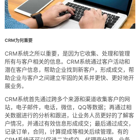
我
注
的
开
的
Programs
发
支
者
CRM为何重要
持
学
CRM系统之所以重要，是因为它收集、处理和管理
所有与客户相关的信息。CRM系统通过客户活动和
我
堂
潜在客户信息，帮助企业找到新客户，形成成交，帮
助企业与客户之间建立牢固的关系并更快、更好地开
的
我
我
展业务。
技
的
的
我
CRM系统首先通过跨多个来源和渠道收集客户的网
站，电子邮件，电话，微信，QQ等数据；再通过相
术
云
课
的
我
关数据进行的分析和跟进，让业务人员更好的了解客
户情况，并通过有效信息形成成交；最后通过成交，
支
声
程
认
的
我
记录订单，合同，计算提成等相关后续管理。有的
CRM系统还可以促进二次成交，代理商分销，业务