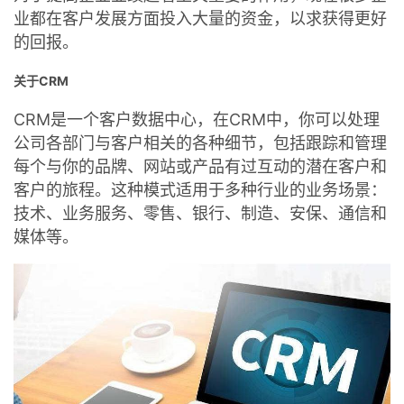
业都在客户发展方面投入大量的资金，以求获得更好
者
的回报。
我
关于CRM
CRM是一个客户数据中心，在CRM中，你可以处理
的
我
公司各部门与客户相关的各种细节，包括跟踪和管理
博
的
我
每个与你的品牌、网站或产品有过互动的潜在客户和
客户的旅程。这种模式适用于多种行业的业务场景：
客
论
的
我
技术、业务服务、零售、银行、制造、安保、通信和
媒体等。
坛
圈
的
我
子
直
的
我
我
播
活
的
我
动
关
的