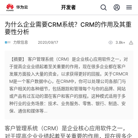
开发者
返
为什么企业需要CRM系统？CRM的作用及其重
回
要性分析
力软信息
2020/09/17
3.8k+
举
报
【摘要】 客户管理系统（CRM）是企业核心应用软件之一，对
于提高企业业绩起着至关重要的作用，现在很多企业都在客户
个
发展方面投入大量的资金，以求获得更好的回报。关于CRMCR
M是一个客户数据中心，在CRM中，你可以处理公司各部门与
我
人
客户相关的各种细节，包括跟踪和管理每个与你的品牌、网站
或产品有过互动的潜在客户和客户的旅程。这种模式适用于多
的
主
种行业的业务场景：技术、业务服务、零售、银行、制造、安
保、通信和媒体等...
开
页
客户管理系统（CRM）是企业核心应用软件之一，
发
对于提高企业业绩起着至关重要的作用，现在很多企