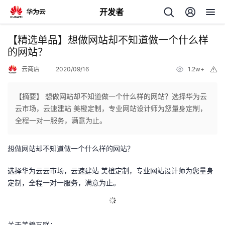
开发者
返
【精选单品】想做网站却不知道做一个什么样
回
的网站？
云商店
2020/09/16
1.2w+
举
报
【摘要】 想做网站却不知道做一个什么样的网站？选择华为云
云市场，云速建站 美橙定制，专业网站设计师为您量身定制，
个
全程一对一服务，满意为止。
我
人
想做网站却不知道做一个什么样的网站？
我
的
主
选择华为云云市场，云速建站 美橙定制，专业网站设计师为您量身
定制，全程一对一服务，满意为止。
我
的
开
页
我
的
开
发