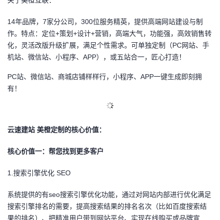
关于美橙互联：
的
Programs
发
者
14
年品牌，7家分公司，300位服务精英，提供高端网站建设与制
作。特点：定位+策划+设计+营销，高端大气，功能强，高效销售转
支
者
我
化，灵活改版升级扩展，满足个性需求。可单独定制（PC网站、手
机站、微信站、小程序、APP），或五站合一，匠心打造！
持
学
的
我
PC
站、微信站、商城店铺样样行，小程序、APP一键生成即刻拥
我
堂
博
的
我
有！
的
我
客
论
的
我
我
云速建站 美橙定制的核心价值：
技
的
坛
圈
的
我
的
我
核心价值一：帮您找到更多客户
术
云
子
直
的
我
课
的
我
1.
搜索引擎优化 SEO
支
声
播
活
的
程
认
的
我
系统提供的有seo搜索引擎优化功能，通过对网站内部进行优化满足
持
建
动
关
搜索引擎排名的需要，提高搜索结果的排名名次（比如百度搜索结
证
实
的
果的排名）、把精准用户带到网站平台、实现在线购买或品牌宣