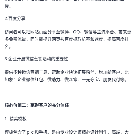
议
注
传。
验
收
2.
百度分享
藏
访问者可以把网站页面分享至微博、QQ、微信等主流平台、带来更
多免费流量，同时能提升网页被百度抓取机率和速度、提高百度排
名。
3.
企业开展微信营销活动的重要性
提供多种微信营销工具，帮助企业快速拓展粉丝，增加新客户，比
如象：企业微信红包、微助力、微众筹、一元夺宝、朋友代付等。
核心价值二：赢得客户的充分信任
1.
精美模板
模板包含了ｐｃ和手机，是由专业设计师精心设计制作，高端、大