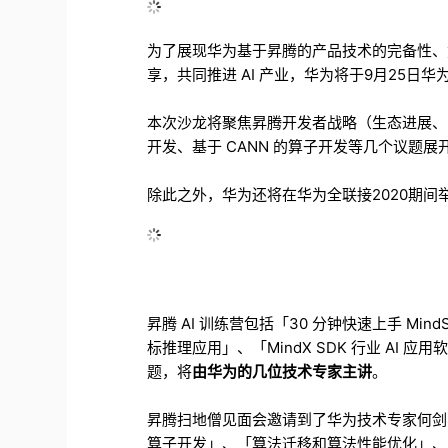
为了展现华为基于昇腾的产品技术的完备性、
享，共同推进 AI 产业，华为将于9月25日华为全
本次沙龙将聚焦昇腾开发者战略（生态进展、HDE 
开发、基于 CANN 的算子开发等几个议题
除此之外，华为还将在华为全联接2020期间举
昇腾 AI 训练营包括「30 分钟快速上手 Mind
标推理应用」、「MindX SDK 行业 AI 应
题，将
由华为的几位技术专家主讲
。
昇腾扫地僧见面会邀请到了华为技术专家何剑
算子开发」、「算法迁移和算法性能优化」、