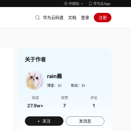
中国站
华为云App
华为云码道
文档
登录
注册
关于作者
rain酱
博客：
31
粉丝：
51
阅读
获赞
评论
27.9w+
7
1
+ 关注
发消息