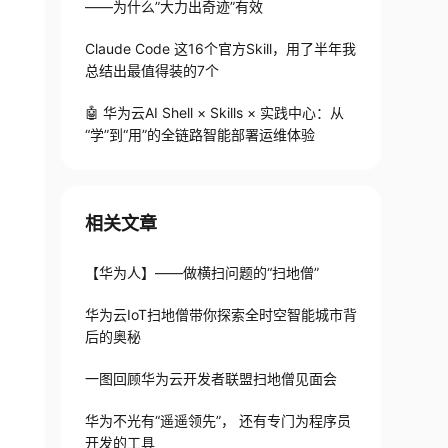
——为什么”大力出奇迹”有效
Claude Code 这16个官方Skill，用了半年我
总结出最值得装的7个
🤖 华为云AI Shell × Skills × 实践中心：从
“学”到“用”的全链路智能部署运维体验
相关文章
【华为人】——做横扫问题的“扫地僧”
华为云IoT扫地僧带你探索全时空智能城市背
后的奥秘
一图回顾华为云开发者联盟扫地僧见面会
华为不光有“遥遥领先”， 还有专门为程序员
开发的工具