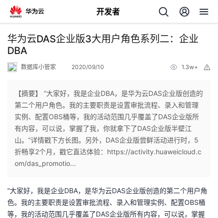
开发者
返
华为云DAS企业版3大用户角色系列二：企业
回
DBA
数据库小管家
2020/09/10
1.3w+
举
报
【摘要】 “大家好，我是企业DBA，是华为云DAS企业版创造的
第二个用户角色。我的主要职责是设置审批流程、录入和管理
个
实例、配置OBS桶等，我的活动范围几乎覆盖了DAS企业版所
有内容，可以说，掌握了我，你就拿下了DAS企业版半壁江
我
人
山。”详情戳下方长图。另外，DAS企业版尝鲜活动进行时，5
折畅享2个月，戳它直达体验：https://activity.huaweicloud.c
我
的
主
om/das_promotio...
我
的
开
页
“大家好，我是企业DBA，是华为云DAS企业版创造的第二个用户角
色。我的主要职责是设置审批流程、录入和管理实例、配置OBS桶
我
的
开
发
等，我的活动范围几乎覆盖了DAS企业版所有内容，可以说，掌握