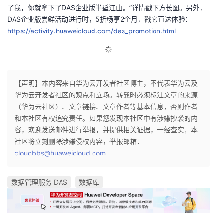
了我，你就拿下了DAS企业版半壁江山。”详情戳下方长图。另外，
的
Programs
发
者
DAS企业版尝鲜活动进行时，5折畅享2个月，戳它直达体验：
https://activity.huaweicloud.com/das_promotion.html
支
者
我
持
学
的
我
【声明】本内容来自华为云开发者社区博主，不代表华为云及
我
堂
博
的
我
华为云开发者社区的观点和立场。转载时必须标注文章的来源
（华为云社区）、文章链接、文章作者等基本信息，否则作者
的
我
客
论
的
我
我
和本社区有权追究责任。如果您发现本社区中有涉嫌抄袭的内
容，欢迎发送邮件进行举报，并提供相关证据，一经查实，本
技
的
坛
圈
的
我
的
我
社区将立刻删除涉嫌侵权内容，举报邮箱：
cloudbbs@huaweicloud.com
术
云
子
直
的
我
课
的
我
支
声
播
活
的
程
认
的
我
数据管理服务 DAS
数据库
持
建
动
关
证
实
的