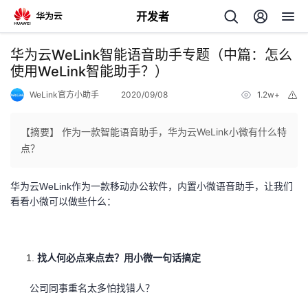
开发者
返
华为云WeLink智能语音助手专题（中篇：怎么
回
使用WeLink智能助手？）
WeLink官方小助手
2020/09/08
1.2w+
举
报
【摘要】 作为一款智能语音助手，华为云WeLink小微有什么特
点？
个
华为云WeLink作为一款移动办公软件，内置小微语音助手，让我们
我
人
看看小微可以做些什么：
的
主
找人何必点来点去？用小微一句话搞定
开
页
公司同事重名太多怕找错人？
发