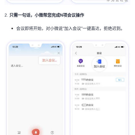
我
注
的
开
2.
只需一句话，小微帮您完成N项会议操作
的
Programs
发
会议即将开始，对小微说“加入会议”一键直达，拒绝迟到。
支
者
持
学
我
堂
的
我
我
技
的
的
我
术
云
课
的
我
支
声
程
认
的
我