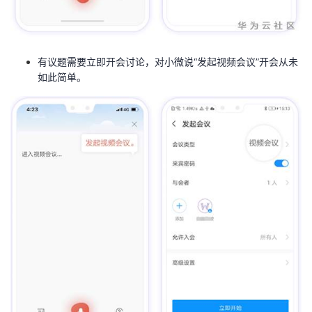
持
建
证
实
的
议
验
收
有议题需要立即开会讨论，对小微说“发起视频会议”开会从未
藏
如此简单。