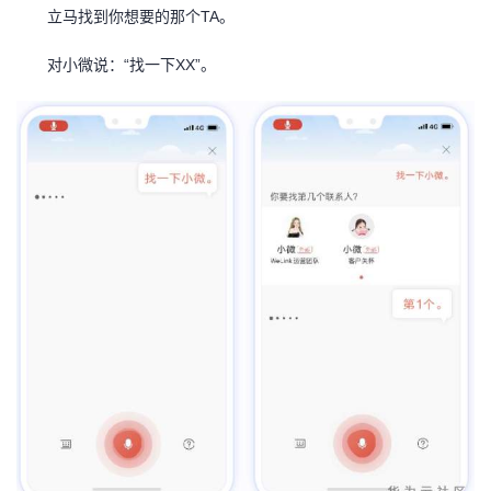
立马找到你想要的那个TA。
者
对小微说：“找一下XX”。
我
的
我
博
的
我
客
论
的
我
坛
圈
的
我
子
直
的
我
我
播
活
的
我
动
关
的