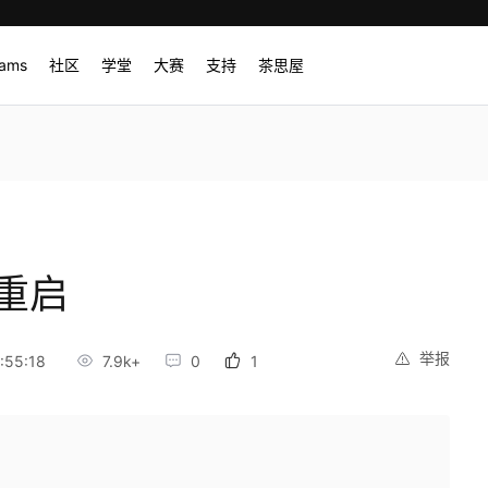
rams
社区
学堂
大赛
支持
茶思屋
口重启
举报
:55:18
7.9k+
0
1