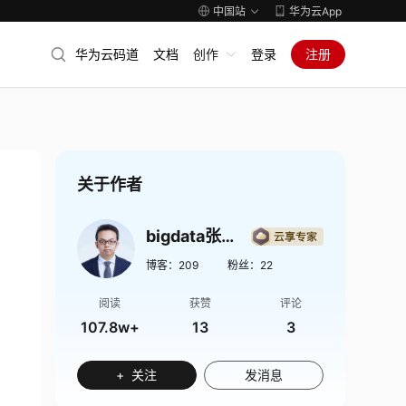
中国站
华为云App
华为云码道
文档
创作
登录
注册
关于作者
bigdata张凯翔
博客：
209
粉丝：
22
阅读
获赞
评论
107.8w+
13
3
+ 关注
发消息