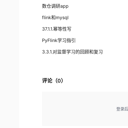
数仓调研app
flink和mysql
37.1.1.幂等性写
PyFlink学习指引
3.3.1.对监督学习的回顾和复习
评论（
0
）
登录