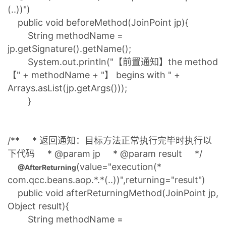
(..))")
public void beforeMethod(JoinPoint jp){
String methodName =
jp.getSignature().getName();
System.out.println("【前置通知】the method
【" + methodName + "】 begins with " +
Arrays.asList(jp.getArgs()));
}
/** * 返回通知：目标方法正常执行完毕时执行以
下代码 * @param jp * @param result */
(value="execution(*
@AfterReturning
com.qcc.beans.aop.*.*(..))",returning="result")
public void afterReturningMethod(JoinPoint jp,
Object result){
String methodName =