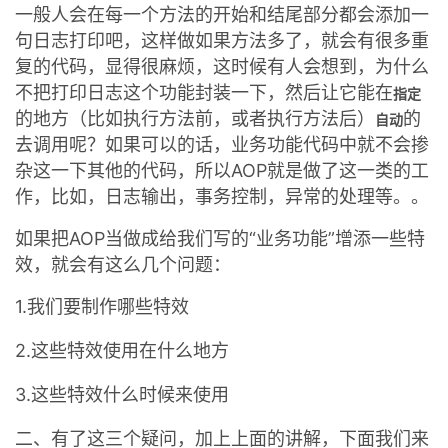
一般人会在每一个方法的开始和结尾部分都会添加一
我
注
的
开
句日志打印吧，这样做如果方法多了，就会有很多重
复的代码，显得很麻烦，这时候有人会想到，为什么
的
Programs
发
不把打印日志这个功能封装一下，然后让它能在
指定
的地方（比如执行方法前，或者执行方法后）
的
支
者
自动
去调用呢？如果可以的话，业务功能代码中就不会掺
持
杂这一下其他的代码，所以AOP就是做了这一类的工
学
作，比如，日志输出，事务控制，异常的处理等。。
我
堂
如果把AOP当做成给我们写的“业务功能”增添一些特
效，就会有这么几个问题：
的
我
我
1.我们要制作哪些特效
技
的
的
我
2.这些特效使用在什么地方
术
云
课
的
我
3.这些特效什么时候来使用
支
声
程
认
的
我
二、有了这三个疑问，加上上面的讲解，下面我们来