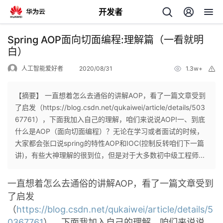
开发者
返
Spring AOP面向切面编程:理解篇（一看就明
回
白）
人工智能爱好者
2020/08/31
1.3w+
举
报
【摘要】 一直想着怎么去通俗的讲解AOP，看了一篇文章受到
了启发（https://blog.csdn.net/qukaiwei/article/details/503
个
67761），下面我加入自己的理解，咱们来说说AOP!一、到底
什么是AOP（面向切面编程）？无论在学习或者面试的时候，
我
人
大家都会张口说spring的特性AOP和IOC(控制反转咱们下一篇
讲)，有些大神理解的很到位，但是对于大多数初中级工程师...
的
主
一直想着怎么去通俗的讲解AOP，看了一篇文章受到
开
页
了启发
（
https://blog.csdn.net/qukaiwei/article/details/5
发
0367761
），下面我加入自己的理解，咱们来说说