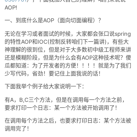
AOP!
者
一、到底什么是AOP（面向切面编程）？
我
无论在学习或者面试的时候，大家都会张口说spring
的
我
的特性AOP和IOC(控制反转咱们下一篇讲)，有些大
神理解的很到位，但是对于大多数初中级工程师来讲
博
的
我
还是模糊阶段，但是为什么会有AOP这种技术呢？傻
瓜都知道：为了开发者的方便！！！！就是为了我们
客
论
的
我
少写代码，省劲！要记住上面我说的话！
坛
圈
的
我
下面我举个例子给大家说明一下：
子
直
的
我
有A，B,C三个方法，但是在调用每一个方法之前，
要求打印一个日志：某一个方法被开始调用了！
我
播
活
的
在调用每个方法之后，也要求打印日志：某个方法被
调用完了！
我
动
关
的