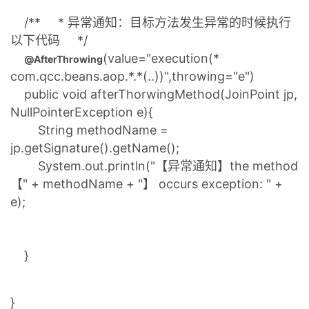
/** * 异常通知：目标方法发生异常的时候执行
以下代码 */
(value="execution(*
@AfterThrowing
com.qcc.beans.aop.*.*(..))",throwing="e")
public void afterThorwingMethod(JoinPoint jp,
NullPointerException e){
String methodName =
jp.getSignature().getName();
System.out.println("【异常通知】the method
【" + methodName + "】 occurs exception: " +
e);
}
}