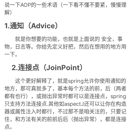
持
建
证
实
的
说一下AOP的一些术语（一下看不懂不要紧，慢慢理
解）
议
验
收
1.通知（Advice）
藏
就是你想要的功能，也就是上面说的 安全，事
物，日志等。你给先定义好把，然后在想用的地方用
一下。
2.连接点（JoinPoint）
这个更好解释了，就是spring允许你使用通知的
地方，那可真就多了，基本每个方法的前，后（两者
都有也行），或抛出异常时都可以是连接点，spring
只支持方法连接点.其他如aspectJ还可以让你在构造
器或属性注入时都行，不过那不是咱关注的，只要记
住，和方法有关的前前后后（抛出异常），都是连接
点。