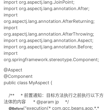
import org.aspectj.lang.JoinPoint;
import org.aspectj.lang.annotation.After;
import
org.aspectj.lang.annotation.AfterReturning;
import
org.aspectj.lang.annotation.AfterThrowing;
import org.aspectj.lang.annotation.Aspect;
import org.aspectj.lang.annotation.Before;
import
org.springframework.stereotype.Component;
@Aspect
@Component
public class MyAspect {
/** * 前置通知：目标方法执行之前执行以下方
法体的内容 * @param jp */
("execution(* com.qcc.beans.aop.*.*
@Before