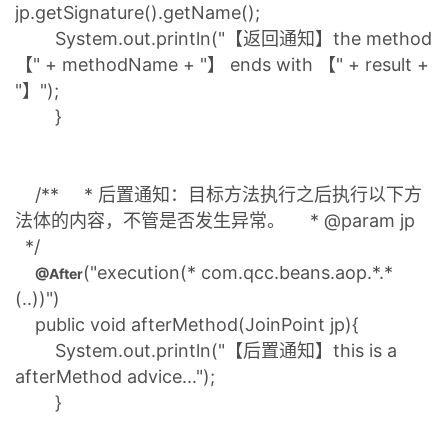
jp.getSignature().getName();
System.out.println("【返回通知】the method
【" + methodName + "】 ends with 【" + result +
"】");
}
/** * 后置通知：目标方法执行之后执行以下方
法体的内容，不管是否发生异常。 * @param jp
*/
("execution(* com.qcc.beans.aop.*.*
@After
(..))")
public void afterMethod(JoinPoint jp){
System.out.println("【后置通知】this is a
afterMethod advice...");
}