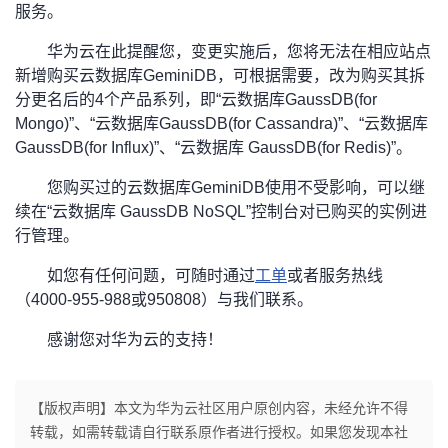
服务。
者
华为云在此提醒您，变更实施后，您将无法在相应站点
新增购买云数据库GeminiDB，可根据需要，改为购买其拆
我
分更名后的4个产品系列，即“云数据库GaussDB(for
Mongo)”、“云数据库GaussDB(for Cassandra)”、“云数据库
的
我
GaussDB(for Influx)”、“云数据库 GaussDB(for Redis)”。
博
的
我
您购买过的云数据库GeminiDB使用不受影响，可以继
续在“云数据库 GaussDB NoSQL”控制台对已购买的实例进
客
论
的
我
行管理。
坛
圈
的
我
如您有任何问题，可随时通过
工单
或者服务热线
（4000-955-988或950808）与我们联系。
子
直
的
我
感谢您对华为云的支持！
我
播
活
的
【版权声明】本文为华为云社区用户原创内容，未经允许不得
我
动
关
的
转载，如需转载请自行联系原作者进行授权。如果您发现本社