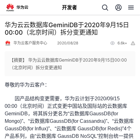
开发者
返
华为云云数据库GeminiDB于2020年9月15日
回
00:00（北京时间）拆分变更通知
华为云客户服务中心
2020/08/28
6.6k+
举
报
【摘要】 华为云云数据库GeminiDB于2020年9月15日00:00
（北京时间）拆分变更通知
个
尊敬的华为云客户：
我
人
因产品结构变更需要，华为云计划于2020/09/15
的
主
00:00（北京时间）正式变更中国站及国际站的云数据库
GeminiDB，将其拆分更名为“云数据库GaussDB(for
开
页
Mongo)”、“云数据库GaussDB(for Cassandra)”、“云数据库
GaussDB(for Influx)”、“云数据库 GaussDB(for Redis)”4个
发
产品系列，由“云数据库 GaussDB NoSQL”控制台统一提供