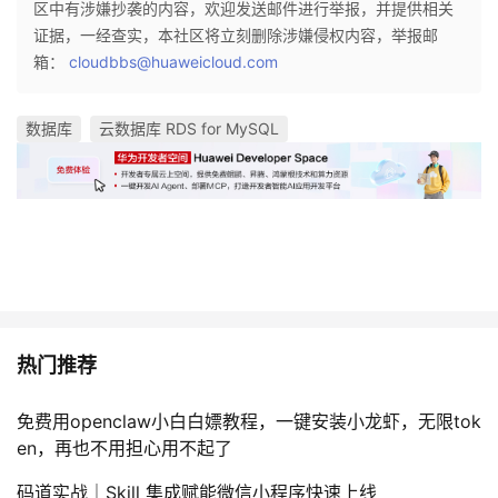
区中有涉嫌抄袭的内容，欢迎发送邮件进行举报，并提供相关
我
注
的
开
证据，一经查实，本社区将立刻删除涉嫌侵权内容，举报邮
箱：
cloudbbs@huaweicloud.com
的
Programs
发
数据库
云数据库 RDS for MySQL
支
者
持
学
我
堂
的
我
我
技
的
的
我
热门推荐
术
云
课
的
我
免费用openclaw小白白嫖教程，一键安装小龙虾，无限tok
en，再也不用担心用不起了
支
声
程
认
的
我
码道实战｜Skill 集成赋能微信小程序快速上线