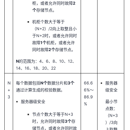
柜，或者允许同时故障
2
个
存储节点。
机柜个数大于等于
（N+2）/2向上取整且小
于N+2时，或者允许同时
故障
1个
机柜，或者允许
同时故障
2个
存储节点。
N
的范围为：4、6、8、10、12、
14、16、18、20、22
N
每个数据包括
N个
数据分片和
3个
66.6
服务器
+
通过计算生成的校验数据。
6%～
级安全
3
86.9
服务器级安全
最小节
%
点数：
节点个数大于等于N+3
（N+3
时，允许同时故障
3个
存
）/3向
储节点，或者允许同时故
上取整