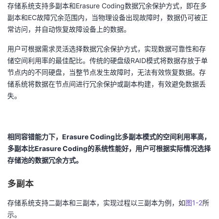
存储系统支持多副本和Erasure Coding数据冗余保护方式，即在多
者
副本和EC故障冗余范围内，当物理设备出现故障时，数据仍可被正
常访问，并自动恢复故障设备上的数据。
我
用户可根据需求灵活选择数据冗余保护方式，实现数据可靠性和存
储空间利用率的最佳配比。传统的硬盘级RAID模式将数据存放于单
的
我
节点内的不同硬盘，当整节点发生故障时，无法有效恢复数据。存
储系统将数据在节点间进行冗余保护或副本构建，有效避免数据丢
博
的
我
失。
客
论
的
我
坛
圈
的
我
相同容错能力下，Erasure Coding比多副本模式的空间利用率高，
多副本比Erasure Coding的系统性能好，用户可根据实际情况选择
子
直
的
我
存储池的数据冗余方式。
我
播
活
的
多副本
存储系统支持二副本和三副本，实现过程以三副本为例，如
图1-2
所
我
动
关
的
示。