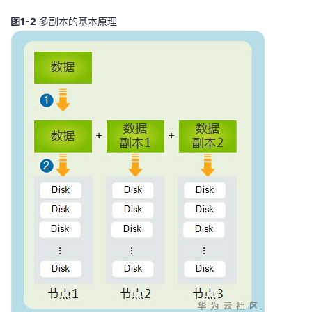
我
注
的
开
图1-2
多副本的基本原理
的
Programs
发
支
者
持
学
我
堂
的
我
我
技
的
的
我
术
云
课
的
我
支
声
程
认
的
我