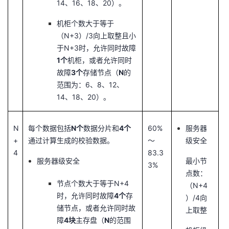
14、16、18、20）。
机柜个数大于等于
（N+3）/3向上取整且小
于N+3时，允许同时故障
1个
机柜，或者允许同时
故障
3个
存储节点（
N
的
范围为：6、8、12、
14、18、20）。
N
每个数据包括
N个
数据分片和
4个
60%
服务器
+
通过计算生成的校验数据。
～
级安全
4
83.3
服务器级安全
最小节
3%
点数：
节点个数大于等于N+4
（N+4
时，允许同时故障
4个
存
）/4向
储节点，或者允许同时故
上取整
障
4块
主存盘（
N
的范围