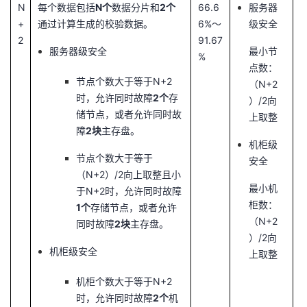
N
每个数据包括
N个
数据分片和
2个
66.6
服务器
+
通过计算生成的校验数据。
6%～
级安全
2
91.67
服务器级安全
最小节
%
点数：
节点个数大于等于N+2
（N+2
时，允许同时故障
2个
存
）/2向
储节点，或者允许同时故
上取整
障
2块
主存盘。
机柜级
节点个数大于等于
安全
（N+2）/2向上取整且小
最小机
于N+2时，允许同时故障
柜数：
1个
存储节点，或者允许
（N+2
同时故障
2块
主存盘。
）/2向
机柜级安全
上取整
机柜个数大于等于N+2
时，允许同时故障
2个
机