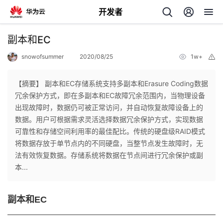
开发者
返
副本和EC
回
snowofsummer
2020/08/25
1w+
举
报
【摘要】 副本和EC存储系统支持多副本和Erasure Coding数据
冗余保护方式，即在多副本和EC故障冗余范围内，当物理设备
出现故障时，数据仍可被正常访问，并自动恢复故障设备上的
个
数据。用户可根据需求灵活选择数据冗余保护方式，实现数据
可靠性和存储空间利用率的最佳配比。传统的硬盘级RAID模式
我
人
将数据存放于单节点内的不同硬盘，当整节点发生故障时，无
法有效恢复数据。存储系统将数据在节点间进行冗余保护或副
的
主
本...
开
页
副本和EC
发