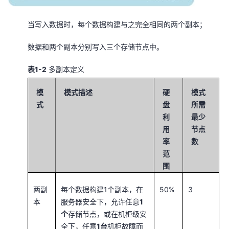
持
建
证
实
的
当写入数据时，每个数据构建与之完全相同的两个副本；
议
验
收
数据和两个副本分别写入三个存储节点中。
藏
表1-2
多副本定义
模
模式描述
硬
模式
式
盘
所需
利
最少
用
节点
率
数
范
围
两副
每个数据构建1个副本，在
50%
3
本
服务器安全下，允许任意
1
个
存储节点，或在机柜级安
全下，任意
1台
机柜故障而