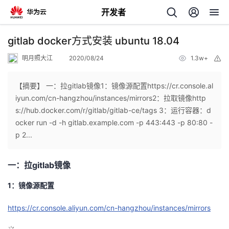
开发者
返
gitlab docker方式安装 ubuntu 18.04
回
明月照大江
2020/08/24
1.3w+
举
报
【摘要】 一：拉gitlab镜像1：镜像源配置https://cr.console.al
iyun.com/cn-hangzhou/instances/mirrors2：拉取镜像http
s://hub.docker.com/r/gitlab/gitlab-ce/tags 3：运行容器：d
个
ocker run -d -h gitlab.example.com -p 443:443 -p 80:80 -
p 2...
我
人
gitlab
一：拉
镜像
我
的
主
1：镜像源配置
我
的
开
页
https://cr.console.aliyun.com/cn-hangzhou/instances/mirrors
我
的
开
发