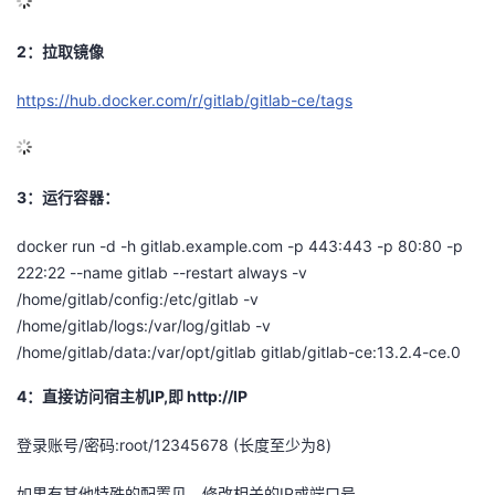
的
Programs
发
者
2：拉取镜像
支
者
我
https://hub.docker.com/r/gitlab/gitlab-ce/tags
持
学
的
我
3：运行容器：
我
堂
博
的
我
docker run -d -h gitlab.example.com -p 443:443 -p 80:80 -p
的
我
客
论
的
我
我
222:22 --name gitlab --restart always -v
/home/gitlab/config:/etc/gitlab -v
技
的
坛
圈
的
我
的
我
/home/gitlab/logs:/var/log/gitlab -v
/home/gitlab/data:/var/opt/gitlab gitlab/gitlab-ce:13.2.4-ce.0
术
云
子
直
的
我
课
的
我
4：直接访问宿主机IP,即 http://IP
支
声
播
活
的
程
认
的
我
登录账号/密码:root/12345678 (长度至少为8)
持
建
动
关
证
实
的
如果有其他特殊的配置见，修改相关的IP或端口号