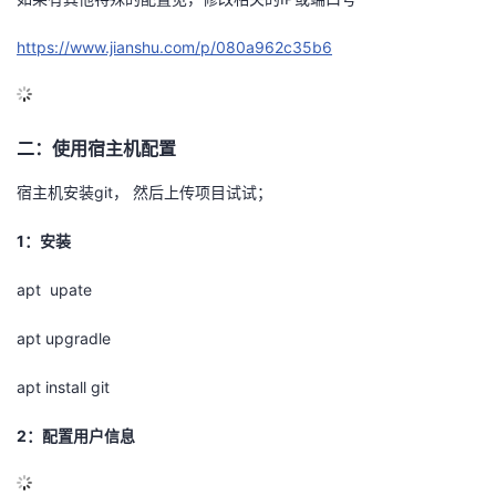
议
注
验
收
https://www.jianshu.com/p/080a962c35b6
藏
二：使用宿主机配置
宿主机安装git， 然后上传项目试试；
1：安装
apt upate
apt upgradle
apt install git
2：配置用户信息