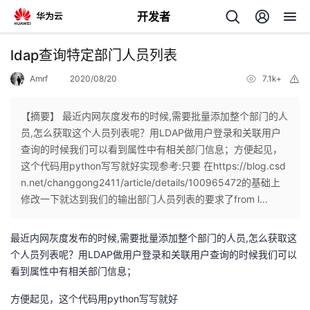
开发者
返
ldap查询特定部门人员列表
回
Amrf
2020/08/20
7.1k+
举
报
【摘要】 最近内网灰度发布的时候,需要批量添加整个部门的人
员,怎么获取这个人员列表呢？用LDAP做用户登录和关联用户
查询的时候我们可以看到属性中有相关部门信息；方便起见，
个
这个代码用python写写就好实现参考:只要 在https://blog.csd
n.net/changgong2411/article/details/100965472的基础上
我
人
修改一下就达到我们的输出部门人员列表的要求了from l...
的
主
最近内网灰度发布的时候,需要批量添加整个部门的人员,怎么获取这
个人员列表呢？用LDAP做用户登录和关联用户查询的时候我们可以
开
页
看到属性中有相关部门信息；
方便起见，这个代码用python写写就好
发