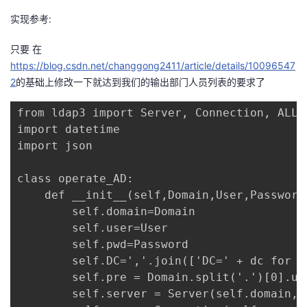
实现参考:
者
只要 在
我
https://blog.csdn.net/changgong2411/article/details/10096547
2
的基础上修改一下就达到我们的输出部门人员列表的要求了
的
我
from ldap3 import Server, Connection, ALL, 
博
的
我
import datetime

import json

客
论
的
我
class operate_AD:

坛
圈
的
我
	def __init__(self,Domain,User,Password):

		self.domain=Domain

子
直
的
我
		self.user=User

		self.pwd=Password

我
播
活
的
		self.DC=','.join(['DC=' + dc for dc in Domain.split('.')])

		self.pre = Domain.split('.')[0].upper() #'china'

我
动
关
的
		self.server = Server(self.domain, use_ssl=False,get_info=ALL)
