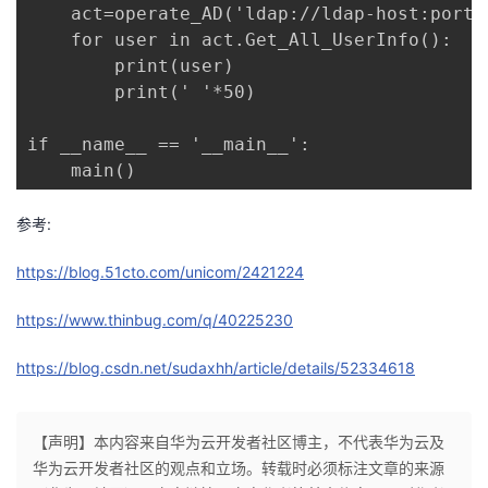
持
建
	act=operate_AD('ldap://ldap-host:port','user','pwd')

证
实
的
	for user in act.Get_All_UserInfo():

议
		print(user)

验
收
		print(' '*50)

藏
if __name__ == '__main__':

    main()
参考:
https://blog.51cto.com/unicom/2421224
https://www.thinbug.com/q/40225230
https://blog.csdn.net/sudaxhh/article/details/52334618
【声明】本内容来自华为云开发者社区博主，不代表华为云及
华为云开发者社区的观点和立场。转载时必须标注文章的来源