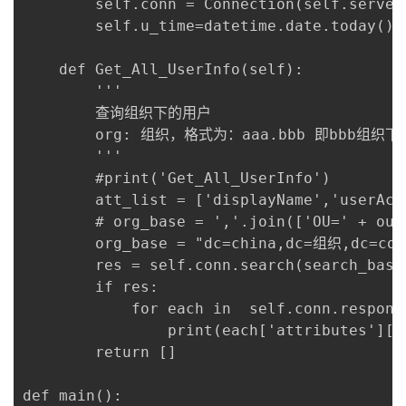
		self.conn = Connection(self.server, user=self.pre+'\\'+self.user, password=self.pwd, auto_bind=True)

我
注
的
开
		self.u_time=datetime.date.today()

的
Programs
发
	def Get_All_UserInfo(self):

		'''

支
者
		查询组织下的用户

		org: 组织，格式为：aaa.bbb 即bbb组织下的aaa组织，不包含域地址

持
学
		'''

		#print('Get_All_UserInfo')

我
堂
		att_list = ['displayName','userAccountControl','sAMAccountName']

		# org_base = ','.join(['OU=' + ou for ou in org.split('.')]) + ',' + self.DC

的
我
		org_base = "dc=china,dc=组织,dc=com"

我
		res = self.conn.search(search_base=org_base,search_filter='(&(department=匹配的部门信息*))',attributes=['department','sAMAccountName','sn'], paged_size='50',search_scope='SUBTREE') 

技
的
		if res:

的
我
			for each in  self.conn.response:

术
云
				print(each['attributes']['sn'])#['dn'].split(",")[0].split("=")[1] ['attributes']['sAMAccountName']

课
的
我
		return []

支
声
程
认
的
我
def main():
