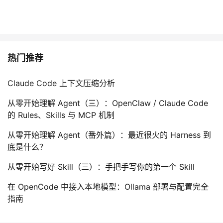
我
注
的
开
的
Programs
发
热门推荐
支
者
Claude Code 上下文压缩分析
持
学
从零开始理解 Agent（三）：OpenClaw / Claude Code
我
堂
的 Rules、Skills 与 MCP 机制
的
我
我
从零开始理解 Agent（番外篇）：最近很火的 Harness 到
底是什么？
技
的
的
我
从零开始写好 Skill（三）：手把手写你的第一个 Skill
术
云
课
的
我
在 OpenCode 中接入本地模型：Ollama 部署与配置完全
指南
支
声
程
认
的
我