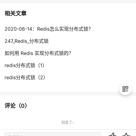
持
建
证
实
的
相关文章
议
验
收
2020-06-14：Redis怎么实现分布式锁？
藏
247_Redis_分布式锁
如何用 Redis 实现分布式锁的？
redis分布式锁（1）
redis分布式锁（2）
评论（
0
）
退
出
到底了~
登
录