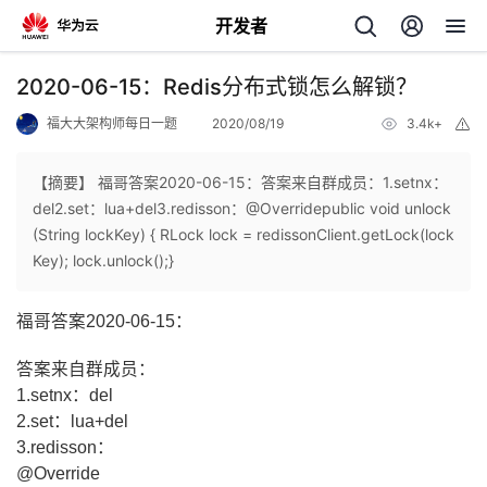
开发者
返
2020-06-15：Redis分布式锁怎么解锁？
回
福大大架构师每日一题
2020/08/19
3.4k+
举
报
【摘要】 福哥答案2020-06-15：答案来自群成员：1.setnx：
del2.set：lua+del3.redisson：@Overridepublic void unlock
(String lockKey) { RLock lock = redissonClient.getLock(lock
个
Key); lock.unlock();}
我
人
福哥答案2020-06-15：
的
主
答案来自群成员：
1.setnx：del
开
页
2.set：lua+del
3.redisson：
发
@Override