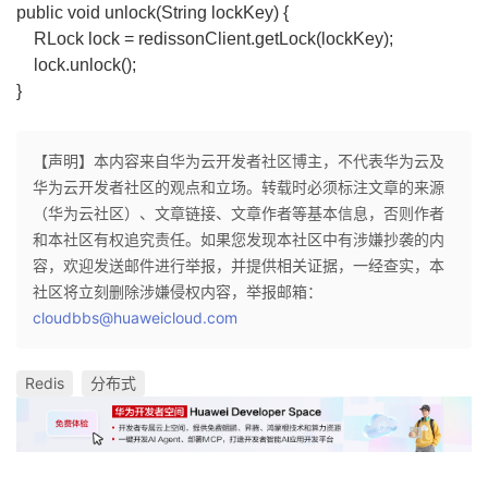
public void unlock(String lockKey) {
者
RLock lock = redissonClient.getLock(lockKey);
lock.unlock();
}
我
的
我
【声明】本内容来自华为云开发者社区博主，不代表华为云及
华为云开发者社区的观点和立场。转载时必须标注文章的来源
博
的
我
（华为云社区）、文章链接、文章作者等基本信息，否则作者
和本社区有权追究责任。如果您发现本社区中有涉嫌抄袭的内
客
论
的
我
容，欢迎发送邮件进行举报，并提供相关证据，一经查实，本
社区将立刻删除涉嫌侵权内容，举报邮箱：
坛
圈
的
我
cloudbbs@huaweicloud.com
子
直
的
我
Redis
分布式
我
播
活
的
我
动
关
的