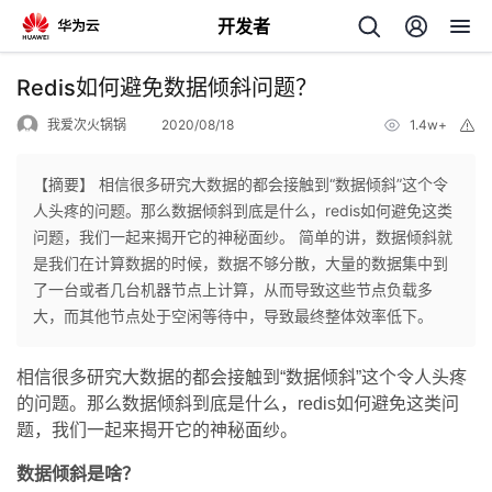
开发者
返
Redis如何避免数据倾斜问题？
回
我爱次火锅锅
2020/08/18
1.4w+
举
报
【摘要】 相信很多研究大数据的都会接触到“数据倾斜”这个令
人头疼的问题。那么数据倾斜到底是什么，redis如何避免这类
问题，我们一起来揭开它的神秘面纱。 简单的讲，数据倾斜就
个
是我们在计算数据的时候，数据不够分散，大量的数据集中到
了一台或者几台机器节点上计算，从而导致这些节点负载多
我
人
大，而其他节点处于空闲等待中，导致最终整体效率低下。
的
主
相信很多研究大数据的都会接触到“数据倾斜”这个令人头疼
的问题。那么数据倾斜到底是什么，redis如何避免这类问
开
页
题，我们一起来揭开它的神秘面纱。
数据倾斜是啥？
发