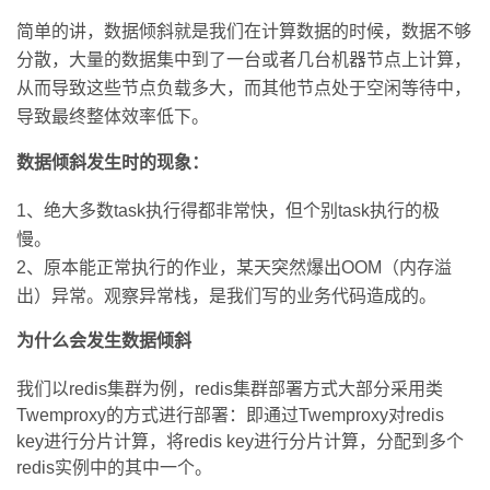
简单的讲，数据倾斜就是我们在计算数据的时候，数据不够
者
分散，大量的数据集中到了一台或者几台机器节点上计算，
从而导致这些节点负载多大，而其他节点处于空闲等待中，
我
导致最终整体效率低下。
的
我
数据倾斜发生时的现象：
博
的
我
1
、绝大多数task执行得都非常快，但个别task执行的极
慢。
客
论
的
我
2、原本能正常执行的作业，某天突然爆出OOM（内存溢
出）异常。观察异常栈，是我们写的业务代码造成的。
坛
圈
的
我
为什么会发生数据倾斜
子
直
的
我
我们以redis集群为例，redis集群部署方式大部分采用类
我
播
活
的
Twemproxy的方式进行部署：即通过Twemproxy对redis
key进行分片计算，将redis key进行分片计算，分配到多个
我
动
关
的
redis实例中的其中一个。