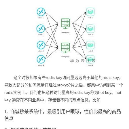
我
注
的
开
的
Programs
发
支
者
持
学
我
堂
的
我
我
这个时候如果有些redis key
访问量远远高于其他的redis key，
导致大部分的访问流量在经过proxy分片之后，都集中访问到某一个
技
的
的
我
redis实例上。我们也把这种访问量高的
redis key称为hot key。hot
key 通常在不同业务中，存储着不同的热点信息。比如
术
云
课
的
我
1.
商城秒杀系统中，最吸引用户眼球，性价比最高的商品
支
声
信息
程
认
的
我