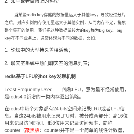
2.
知乎或者微博上的热榜
持
建
证
实
的
当某些redis key存储的数据量远大于其他key，导致经过分片
议
验
收
之后，对应实例内存使用量远大于其他实例，从而内存不足，拖累
整个集群的使用。我们把这种数据量较大的key称为big key。big
藏
key在不同业务上，通常体现为不同的数据，比如：
1.
论坛中的大型持久盖楼活动；
2.
聊天室系统中热门聊天室的消息列表；
redis
基于LFU的hot key发现机制
Least Frequently Used——
简称LFU，意为最不经常使用，
是redis4.0新增的一类内存逐出策略。
在redis中每个对象都有24 bits空间来记录LRU或者LFU信
息。当这24bits被用来记录LFU时，被分成两部分：高16位
用来记录访问时间、低8位用来记录访问频率，简称
counter（
敲黑板
：counter并不是一个简单的线性计数器，