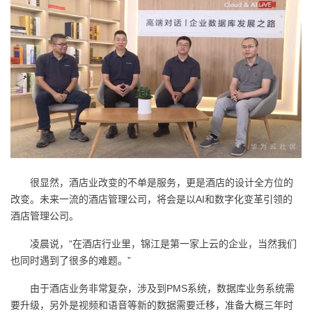
我
注
的
开
的
Programs
发
支
者
持
学
我
堂
很显然，酒店业改变的不单是服务，更是酒店的设计全方位的
的
我
我
改变。未来一流的酒店管理公司，将会是以AI和数字化变革引领的
酒店管理公司。
技
的
的
我
凌晨说，“在酒店行业里，锦江是第一家上云的企业，当然我们
术
云
课
的
我
也同时遇到了很多的难题。”
支
声
程
认
的
我
由于酒店业务非常复杂，涉及到PMS系统，数据库业务系统需
要升级，另外是视频和语音等新的数据需要迁移，准备大概三年时