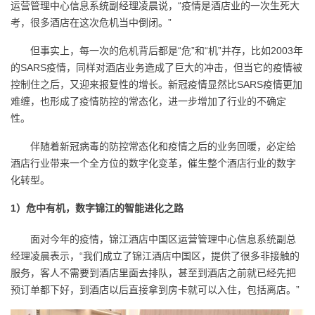
运营管理中心信息系统副经理凌晨说，“疫情是酒店业的一次生死大
考，很多酒店在这次危机当中倒闭。”
者
但事实上，每一次的危机背后都是“危”和“机”并存，比如2003年
我
的SARS疫情，同样对酒店业务造成了巨大的冲击，但当它的疫情被
控制住之后，又迎来报复性的增长。新冠疫情显然比SARS疫情更加
的
我
难缠，也形成了疫情防控的常态化，进一步增加了行业的不确定
性。
博
的
我
伴随着新冠病毒的防控常态化和疫情之后的业务回暖，必定给
客
论
的
我
酒店行业带来一个全方位的数字化变革，催生整个酒店行业的数字
化转型。
坛
圈
的
我
1
）危中有机，数字锦江的智能进化之路
子
直
的
我
面对今年的疫情，锦江酒店中国区运营管理中心信息系统副总
经理凌晨表示，“我们成立了锦江酒店中国区，提供了很多非接触的
我
播
活
的
服务，客人不需要到酒店里面去排队，甚至到酒店之前就已经先把
预订单都下好，到酒店以后直接拿到房卡就可以入住，包括离店。”
我
动
关
的