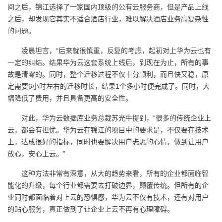
持
建
证
实
的
间之后，锦江选择了一家国内顶级的公有云服务商，但是产品上线
之后，却发现它其实不适合酒店行业，难以解决酒店业务高复杂性
议
验
收
的问题。
凌晨坦言，“后来就很慎重，反复的考虑，起初对上华为云也有
藏
一定的纠结。结果华为云这套系统上线后，到现在为止，所有的事
故是清零的。同时，整个迁移过程不仅十分顺利，而且快又稳，原
定需要6小时左右的迁移时长，结果1个多小时便完成了。同时，大
幅降低了费用，并且具备更高的安全性。
对此，华为云数据库业务总裁苏光牛提到，“很多的传统企业上
云，都会有担忧。华为云在锦江的项目中的要求是，不仅要在技术
上，达成很好的指标，同时也要解决用户忐忑的心情，做到让用户
放心，安心上云。”
这种方法非常有深意，从大的趋势来看，所有的企业都面临智
能化的升级，每个行业都需要去打破边界，颠覆传统。但所有的企
业同时都面临着对上云的恐惧感，华为云不仅有技术，还有对用户
的贴心服务，真正做到了让企业上云不再有心理障碍。