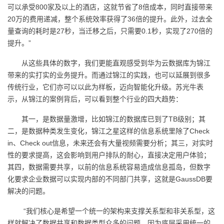
可以承受800家及以上的酒店，这就节省了8倍成本，同时直接带来
20万的费用递减，整个系统效率获得了36倍的提升。此外，过去全
量查询的耗时是27秒，当迁移之后，只需要0.1秒，实现了270倍的
提升。”
从这些具体的数字，我们更能直观感受到华为云数据库为锦江
带来的实打实的业务提升。而通过锦江的实践，也可以延展到很多
传统行业，它们亦可以以此为样板，迈向智能化升级。苏光牛表
示，从锦江的案例背后，可以看到整个行业的四大趋势：
其一，是数据量激增，比如锦江的数据库已到了TB级别；其
二，是数据种类发生变化，锦江之星这样的信息系统里除了Check
in、Check out信息，未来还会有大量视频需要分析；其三，对实时
性的要求提高，这会影响到用户排队的耐心，直接决定用户体验；
其四，数据需要共享，以前的信息系统容易造成信息孤岛，但数字
化要求企业数据可以实现内部的不同部门共享，这就是GaussDB要
解决的问题。
“我们核心是希望一个统一的架构来支撑关系型和非关系型，这
样就解决了数据共享和数据类型众多的问题，因为底层采用统一的