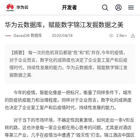
开发者
返
华为云数据库，赋能数字锦江发掘数据之美
回
GaussDB 数据库
2020/08/18
2.9w+
举
报
【摘要】 每一次的危机背后都是“危”和“机”并存,今年的疫情，
对于企业而言，数字化的成熟度也决定了企业复工复产和后疫
情时代，持续性发展的能力。华为云数据库，赋能数字锦江发
个
掘数据之美.
我
人
今年的疫情，智能化像是一把标尺，衡量了同样条件下，城市
的防疫抗疫能力和治理程度。同样对于企业而言，数字化的成熟度
的
主
也决定了企业复工复产和后疫情时代，持续性发展的能力。
开
页
对于当下的市场环境，不确定性因素激增，如何走出一条V形反
转的路，这也许是每一家企业都在用心思考的问题。尤其是对酒店
等第三产业，几乎在疫情当中遭遇了“毁灭性”打击。锦江酒店中国区
发