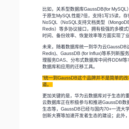
比如，关系型数据库GaussDB(for M
于原生MySQL性能7倍，支持1写15读，存
NoSQL（NoSQL支持文档类型（MongoDB）
Redis）等多协议接口，拥有极强的多
时间、备份效率、恢复效率等方面实现了
未来，随着数据库统一到华为云GaussDB这
Redis)、GaussDB (for Influ
理服务DAS、分布式数据库中间件DDM
数据库和应用的迁移工具。
“统一到GaussDB这个品牌并不是简单
道。
更加关键的是，华为云数据库对于生态的重
云数据库正在积极参与和推进GaussD
生态等，GaussDB已经与国内70+一流大
创新大赛等加速开发者生态的建设；此外