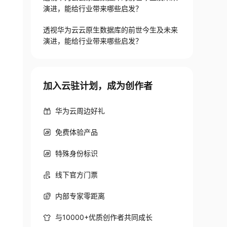
演进，能给行业带来哪些启发？
透视华为云云原生数据库的前世今生及未来
演进，能给行业带来哪些启发？
加入云驻计划，成为创作者
华为云周边好礼
免费体验产品
特殊身份标识
线下官方门票
内部专家零距离
与10000+优质创作者共同成长