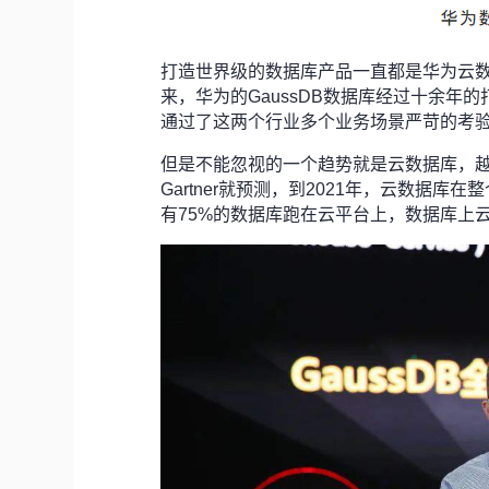
打造世界级的数据库产品一直都是华为云数
来，华为的GaussDB数据库经过十余
通过了这两个行业多个业务场景严苛的考
但是不能忽视的一个趋势就是云数据库，
Gartner就预测，到2021年，云数据库
有75%的数据库跑在云平台上，数据库上