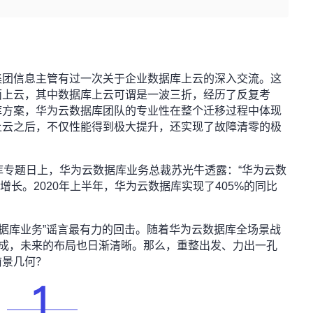
集团信息主管有过一次关于企业数据库上云的深入交流。这
面上云，其中数据库上云可谓是一波三折，经历了反复考
库方案，华为云数据库团队的专业性在整个迁移过程中体现
上云之后，不仅性能得到极大提升，还实现了故障清零的极
据库专题日上，
华为云数据库业务总裁苏光牛
透露：“华为云数
高增长。2020年上半年，华为云数据库实现了405%的同比
B数据库业务”谣言最有力的回击。随着华为云数据库全场景战
经完成，未来的布局也日渐清晰。那么，重整出发、力出一孔
前景几何？