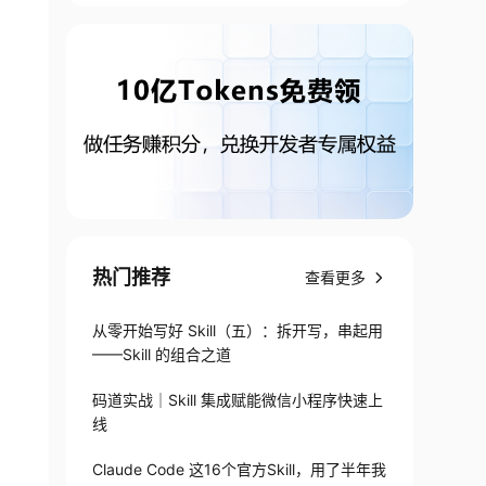
热门推荐
查看更多
从零开始写好 Skill（五）：拆开写，串起用
——Skill 的组合之道
码道实战｜Skill 集成赋能微信小程序快速上
线
Claude Code 这16个官方Skill，用了半年我