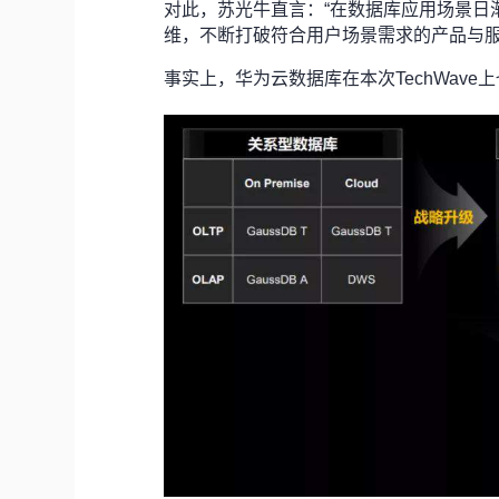
对此，苏光牛直言：“在数据库应用场景日
维，不断打破符合用户场景需求的产品与服
事实上，华为云数据库在本次TechWav