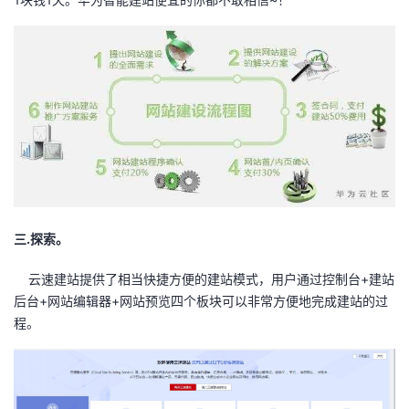
我
注
的
开
的
Programs
发
支
者
持
学
我
堂
三.探索。
的
我
我
云速建站提供了相当快捷方便的建站模式，用户通过控制台+建站
技
的
的
我
后台+网站编辑器+网站预览四个板块可以非常方便地完成建站的过
程。
术
云
课
的
我
支
声
程
认
的
我