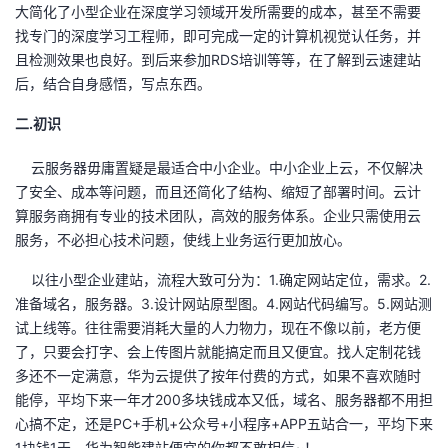
大简化了小型企业在深度学习领域开发所需要的成本，甚至不需要
者
找专门的深度学习工程师，即可完成一定的计算机视觉认任务，并
且检测效果也良好。到后来参加RDS培训等等，在了解到云速建站
后，结合自身感悟，写点东西。
我
二.初识
的
我
云服务器毋庸置疑是最适合中小企业。中小企业上云，不仅解决
博
的
我
了安全、成本等问题，而且还简化了结构、缩短了部署时间。云计
算服务商拥有专业的技术团队，高效的服务体系。企业只需使用云
客
论
的
我
服务，不必担心技术问题，使线上业务运行更加放心。
坛
圈
的
我
以往小型企业建站，流程大致可分为：1.确定网站定位，需求。2.
准备域名，服务器。3.设计网站原型图。4.网站代码编写。5.网站测
子
直
的
我
试上线等。往往需要消耗大量的人力物力，现在不像以前，老方便
了，只要会打字、会上传图片就能搞定而且又便宜。找人定制花钱
我
播
活
的
多还不一定满意，华为云提供了按年付费的方式，如果不喜欢随时
能停，平均下来一年才200多块钱成本又低，域名、服务器都不用担
我
动
关
的
心搞不定，还是PC+手机+公众号+小程序+APP五站合一，平均下来
1块钱1天。华为智能建站便宜的你都不敢相信~！