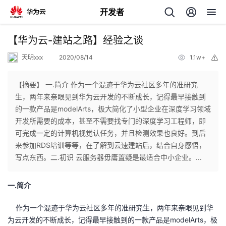
开发者
返
【华为云-建站之路】经验之谈
回
天明xxx
2020/08/14
1.1w+
举
报
【摘要】 一.简介 作为一个混迹于华为云社区多年的准研究
生，两年来亲眼见到华为云开发的不断成长，记得最早接触到
的一款产品是modelArts，极大简化了小型企业在深度学习领域
个
开发所需要的成本，甚至不需要找专门的深度学习工程师，即
可完成一定的计算机视觉认任务，并且检测效果也良好。到后
我
人
来参加RDS培训等等，在了解到云速建站后，结合自身感悟，
写点东西。二.初识 云服务器毋庸置疑是最适合中小企业。...
的
主
一.简介
开
页
作为一个混迹于华为云社区多年的准研究生，两年来亲眼见到华
发
为云开发的不断成长，记得最早接触到的一款产品是modelArts，极