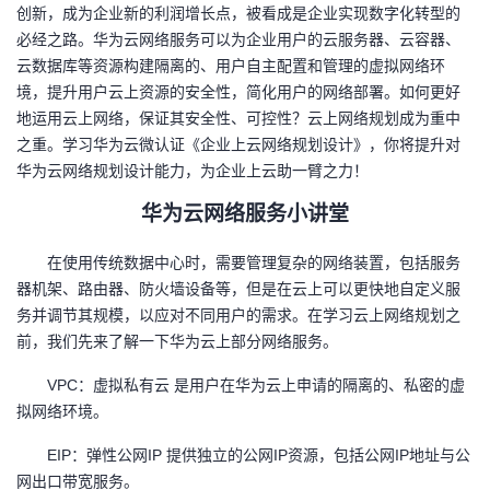
创新，成为企业新的利润增长点，被看成是企业实现数字化转型的
的
Programs
发
者
必经之路。华为云网络服务可以为企业用户的云服务器、云容器、
云数据库等资源构建隔离的、用户自主配置和管理的虚拟网络环
支
者
我
境，提升用户云上资源的安全性，简化用户的网络部署。如何更好
地运用云上网络，保证其安全性、可控性？云上网络规划成为重中
持
学
的
我
之重。学习华为云微认证《企业上云网络规划设计》，你将提升对
华为云网络规划设计能力，为企业上云助一臂之力！
我
堂
博
的
我
华为云网络服务小讲堂
的
我
客
论
的
我
我
在使用传统数据中心时，需要管理复杂的网络装置，包括服务
器机架、路由器、防火墙设备等，但是在云上可以更快地自定义服
技
的
坛
圈
的
我
的
我
务并调节其规模，以应对不同用户的需求。在学习云上网络规划之
前，我们先来了解一下华为云上部分网络服务。
术
云
子
直
的
我
课
的
我
VPC
：虚拟私有云 是用户在华为云上申请的隔离的、私密的虚
支
声
播
活
的
程
认
的
我
拟网络环境。
EIP
：弹性公网IP 提供独立的公网IP资源，包括公网IP地址与公
持
建
动
关
证
实
的
网出口带宽服务。