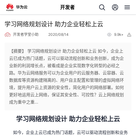
开发者
返
学习网络规划设计 助力企业轻松上云
回
开发者学堂小助
2020/08/14
9.9k+
举
报
【摘要】 学习网络规划设计 助力企业轻松上云 如今，企业上
云已成为热门话题，云可以驱动流程创新和业务创新，成为企
业新的利润增长点，被看成是企业实现数字化转型的必经之
个
路。华为云网络服务可以为企业用户的云服务器、云容器、云
数据库等资源构建隔离的、用户自主配置和管理的虚拟网络环
我
人
境，提升用户云上资源的安全性，简化用户的网络部署。如何
更好地运用云上网络，保证其安全性、可控性？云上网络规划
我
的
主
成为重中之重...
我
的
开
页
学习网络规划设计 助力企业轻松上云
我
的
开
发
如今，企业上云已成为热门话题，云可以驱动流程创新和业务