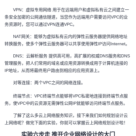
议
注
验
收
VPN
：虚拟专用网络 用于在远端用户和虚拟私有云之间建立一
条安全加密的公网通信隧道，当您作为远端用户需要访问VPC的业
藏
务资源时，您可以通过VPN连通VPC。
NAT
网关：能够为虚拟私有云内的弹性云服务器提供网络地址
转换服务，使多个弹性云服务器可以共享使用弹性IP访问Internet。
DNS
：云解析服务 提供高可用，高扩展的权威DNS服务和DNS
管理服务，把人们常用的域名或应用资源转换成用于计算机连接的
IP地址，从而将最终用户路由到相应的应用资源上。
对等连接：两个VPC之间的网络连接。
终端节点：
VPC
终端节点能够将VPC私密地连接到终端节点服
务，使VPC中的云资源无需弹性公网IP就能够访问终端节点服务。
了解了这么多云上网络服务知识，接下来我们如何规划设计云
上网络呢？做完下面的实验，你就可以掌握云上网络规划设计啦！
实验六步走 推开企业网络设计的大门