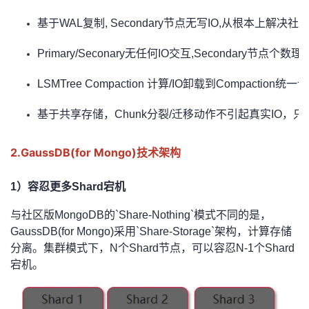
者
基于WAL复制, Secondary节点无写IO,从根本上解决社区
Primary/Seconary无任何IO交互,Secondary节
我
LSMTree Compaction 计算/IO卸载到Compacti
的
我
基于共享存储，Chunk分裂/迁移动作不引起真实IO，
博
的
我
2.GaussDB(for Mongo)技术架构
客
论
的
我
1）容忍更多Shard宕机
坛
圈
的
我
与社区版MongoDB的`Share-Nothing`模式不同的是，
子
直
的
我
GaussDB(for Mongo)采用`Share-Storage`架构，计算存储
分离。集群模式下，N个Shard节点，可以容忍N-1个Shard
我
播
活
的
宕机。
我
动
关
的