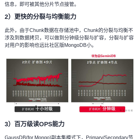
持
建
证
实
的
信息，即可被其他分片节点接管。
2）更快的分裂与均衡能力
议
验
收
此外，由于Chunk数据在存储池中，Chunk的分裂与均衡不
藏
涉及到数据拷贝，可以做到分钟级分裂与扩容，分裂与扩容
对用户的影响也远比社区版MongoDB小。
3）百万级读OPS能力
GaussDB(for Mongo)副本集模式下，Primary/Secondary节