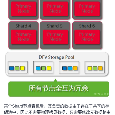
我
注
的
开
的
Programs
发
支
者
持
学
我
堂
的
我
我
技
的
的
我
术
云
课
的
我
支
声
程
认
的
我
某个Shard节点宕机后，其负责的数据由于存在于共享的存
储池中，因此不需要物理拷贝数据，只需要修改元数据路由