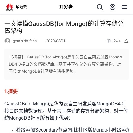
开发者
返
一文读懂GaussDB(for Mongo)的计算存储分
回
离架构
geminidb_fans
2020/08/11
2w+
举
报
【摘要】 GaussDB(for Mongo)是华为云自主研发兼容Mongo
DB4.0接口的文档数据库。基于共享存储的存算分离架构，对
个
于传统MongoDB社区版有诸多优势。
我
人
1.摘要
的
主
GaussDB(for Mongo)是华为云自主研发兼容MongoDB4.0
接口的文档数据库。基于共享存储的存算分离架构，对于传
开
页
统MongoDB社区版有如下优势：
发
秒级添加Secondary节点(相比社区版Mongo小时级添加Se