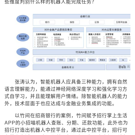
些维度判别什么样的机器人能完成任务？
我
注
的
开
的
Programs
发
支
者
持
学
我
堂
的
我
我
张涛认为，智能机器人应具备三种能力，拥有自然
语言理解能力，能通过神经网络深度学习和强化学习方
技
的
的
我
式自学习，并且能理解用户情绪。除智能机器人的能力
外，技术层面于也应达成与金融业务集成的功能。
术
云
课
的
我
以竹间在招商银行的案例，竹间赋予招行掌上生活
APP的小招喵机器人查账、分期、还款功能，此外也为
支
声
程
认
的
我
招行打造出机器人中控平台，通过此中控平台，招行可