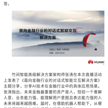
答。
者
我
的
我
博
的
我
客
论
的
我
坛
圈
的
我
竹间智能高级解决方案架构师张涛在本次直播活动
子
直
的
我
上发表了《面向金融行业的对话式智能交互解决方案》
主题分享，分享AI技术在金融行业中的具体应用场景。
我
播
活
的
张涛指出，未来金融最重要的资产是人，但招一个善解
人意、业务能力强、能理解用户意图且表达能力强的人
我
动
关
的
未来将越来越困难。届时，在借助机器人帮助下，从哪