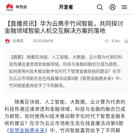
开发者
返
【直播资讯】华为云携手竹间智能，共同探讨
回
金融领域智能人机交互解决方案的落地
云商店
2020/08/06
9.2k+
举
报
【摘要】 随着区块链、人工智能、大数据、云计算为代表的科
技热潮迅速渗透到金融领域，科技与金融的融合已成为趋势。
个
如何使用AI技术推动数字化时代下智慧金融系统的建设？在华
为云云市场新生态在线直播活动第8期《智慧金融惠未来》中，
我
人
竹间智能嘉宾给予了不同解答。
的
主
随着区块链、人工智能、大数据、云计算为代表的
科技热潮迅速渗透到金融领域，科技与金融的融合已成
开
页
为趋势。如何使用AI技术推动数字化时代下智慧金融系
统的建设？在华为云云市场新生态在线直播活动第8期
发
《
智慧金融惠未来
》中，竹间智能嘉宾给予了不同解