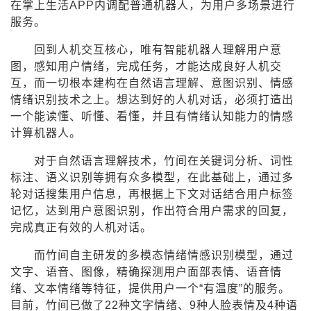
在掌上生活APP内调配普通机器人，为用户多场景进行
持
建
证
实
的
服务。
议
验
收
回到人机交互核心，唯有智能机器人理解用户意
图，感知用户情绪，完成任务，才能达成良好人机交
藏
互，而一切根本建构在自然语言理解、意图识别、情感
情绪识别技术之上。想达到好的人机对话，必须打造出
一个能读懂、听懂、看懂，并且有情绪认知能力的情感
计算机器人。
对于自然语言理解技术，竹间在关键词分析、词性
标注、语义识别等拥有众多模型，在此基础上，通过多
轮对话搜集用户信息，再根据上下文对话结合用户标签
记忆，达到用户意图识别，作出符合用户需求的回复，
完成真正有效的人机对话。
而竹间自主研发的多模态情绪情感识别模型，通过
文字、语音、图像，精确探测用户面部表情、语音情
绪、文本情绪等特征，提供用户一个“有温度”的服务。
目前，竹间已做了22种文字情绪、9种人脸表情及4种语