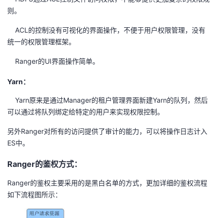
则。
者
ACL的控制没有可视化的界面操作，不便于用户权限管理，没有
我
统一的权限管理框架。
Ranger的UI界面操作简单。
的
我
Yarn：
博
的
我
Yarn原来是通过Manager的租户管理界面新建Yarn的队列，然后
客
论
的
我
可以通过将队列绑定给特定的用户来实现权限控制。
另外Ranger对所有的访问提供了审计的能力，可以将操作日志计入
坛
圈
的
我
ES中。
子
直
的
我
Ranger的鉴权方式：
我
播
活
的
Ranger的鉴权主要采用的是黑白名单的方式，更加详细的鉴权流程
如下流程图所示：
我
动
关
的