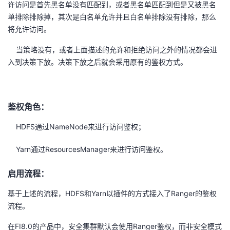
许访问是首先黑名单没有匹配到，或者黑名单匹配到但是又被黑名
持
建
证
实
的
单排除排除掉，其次是白名单允许并且白名单排除没有排除，那么
将允许访问。
议
验
收
当策略没有，或者上面描述的允许和拒绝访问之外的情况都会进
藏
入到决策下放。决策下放之后就会采用原有的鉴权方式。
鉴权角色：
HDFS通过NameNode来进行访问鉴权；
Yarn通过ResourcesManager来进行访问鉴权。
启用流程：
基于上述的流程，HDFS和Yarn以插件的方式接入了Ranger的鉴权
流程。
在FI8.0的产品中，安全集群默认会使用Ranger鉴权，而非安全模式