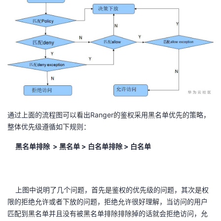
我
注
的
开
的
Programs
发
支
者
持
学
我
堂
通过上面的流程图可以看出Ranger的鉴权采用黑名单优先的策略，
整体优先级遵循如下规则：
的
我
我
黑名单排除 > 黑名单 > 白名单排除 > 白名单
技
的
的
我
术
云
课
的
我
上图中说明了几个问题，首先是鉴权的优先级的问题，其次是权
限的拒绝允许或者下放的问题，拒绝允许很好理解，当访问的用户
支
声
程
认
的
我
匹配到黑名单并且没有被黑名单排除排除掉的话就会拒绝访问，允