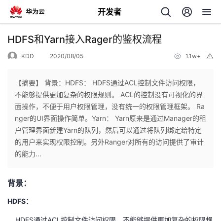
开发者
返
HDFS和Yarn接入Rager的鉴权流程
回
KDD
2020/08/05
1.1w+
举
报
【摘要】 背景：HDFS： HDFS通过ACL控制文件访问权限，
不能够提供更加复杂的权限规则。 ACL的控制没有可视化的界
面操作，不便于用户权限管理，没有统一的权限管理框架。 Ra
个
nger的UI界面操作简单。Yarn： Yarn原来是通过Manager的租
户管理界面新建Yarn的队列，然后可以通过将队列绑定给特定
我
人
的用户来实现权限控制。另外Ranger对所有的访问提供了审计
的能力...
的
主
背景：
开
页
HDFS：
发
HDFS通过ACL控制文件访问权限，不能够提供更加复杂的权限规