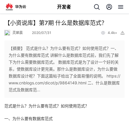
开发者
返
【小资说库】第7期 什么是数据库范式？
回
灵犀晨
2020/07/31
4.4k+
举
报
【摘要】 范式是什么？为什么要有范式？如何使用范式？一、
为什么要有数据库范式 讲解什么是数据库范式前，我们先了解
下为什么需要数据库范式。 数据库范式是为了设计一个好的关
个
系，使数据库设计更完美。那什么是数据库设计，为什么要做
数据库设计呢？下面这篇帖子给出了全面易懂的说明。 https://
我
人
www.cnblogs.com/dicot/p/9864149.html 二、什么是数据库
范式及数据库范...
我
的
主
范式是什么？为什么要有范式？如何使用范式？
我
的
开
页
一、为什么要有数据库范式
我
的
开
发