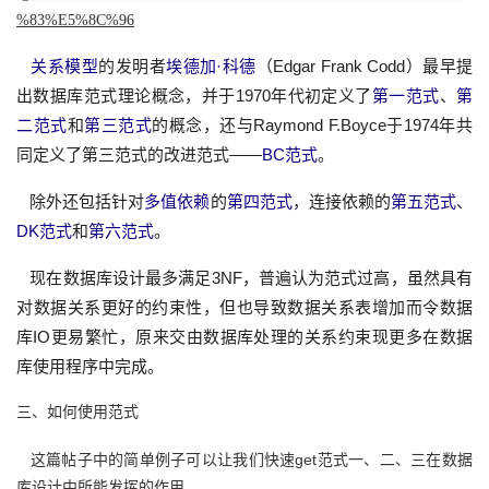
议
%83%E5%8C%96
注
验
收
关系模型
的发明者
埃德加·科德
（Edgar Frank Codd）最早提
藏
出数据库范式理论概念，并于1970年代初定义了
第一范式
、
第
二范式
和
第三范式
的概念，还与Raymond F.Boyce于1974年共
同定义了第三范式的改进范式——
BC范式
。
除外还包括针对
多值依赖
的
第四范式
，连接依赖的
第五范式
、
DK范式
和
第六范式
。
现在数据库设计最多满足3NF，普遍认为范式过高，虽然具有
对数据关系更好的约束性，但也导致数据关系表增加而令数据
库IO更易繁忙，原来交由数据库处理的关系约束现更多在数据
库使用程序中完成。
三、如何使用范式
这篇帖子中的简单例子可以让我们快速get范式一、二、三在数据
库设计中所能发挥的作用。