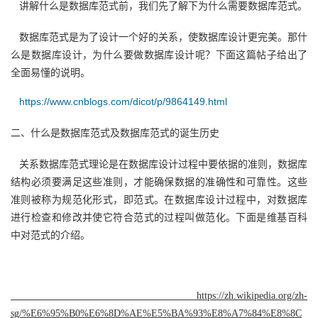
讲解什么是数据库范式前，我们先了解下为什么需要数据库范式。
的
Programs
发
者
数据库范式是为了设计一个好的关系，使数据库设计更完美。那什
么是数据库设计，为什么要做数据库设计呢？下面这篇帖子给出了
支
者
我
全面易懂的说明。
持
学
的
我
https://www.cnblogs.com/dicot/p/9864149.html
我
堂
博
的
我
二、什么是数据库范式及数据库范式的诞生历史
的
我
客
论
的
我
我
关系数据库范式理论是在数据库设计过程中要依据的准则，数据库
结构必须要满足这些准则，才能确保数据的准确性和可靠性。这些
技
的
坛
圈
的
我
的
我
准则被称为规范化形式，即范式。在数据库设计过程中，对数据库
进行检查和修改并使它符合范式的过程叫做范化。下面是维基百科
术
云
子
直
的
我
课
的
我
中对范式的介绍。
支
声
播
活
的
程
认
的
我
https://zh.wikipedia.org/zh-
持
建
动
关
证
实
的
sg/%E6%95%B0%E6%8D%AE%E5%BA%93%E8%A7%84%E8%8C