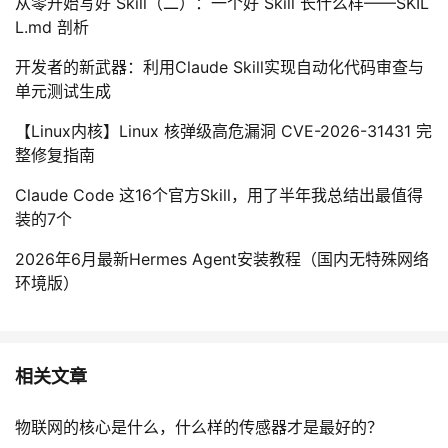
从零开始写好 Skill（二）：一个好 Skill 长什么样——SKIL
我
注
的
开
L.md 剖析
开发者的新武器：利用Claude Skill实现自动化代码审查与
的
Programs
发
单元测试生成
支
者
【Linux内核】Linux 核弹级高危漏洞 CVE-2026-31431 完
整修复指南
持
学
Claude Code 这16个官方Skill，用了半年我总结出最值得
我
堂
装的7个
2026年6月最新Hermes Agent安装教程（国内无特殊网络
的
我
我
环境版）
技
的
的
我
术
云
课
的
我
相关文章
支
声
程
认
的
我
物联网的核心是什么，什么样的传感器才是最好的？