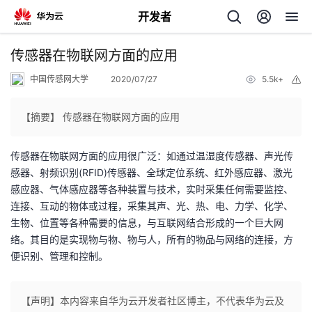
开发者
返
传感器在物联网方面的应用
回
中国传感网大学
2020/07/27
5.5k+
举
报
【摘要】 传感器在物联网方面的应用
传感器在物联网方面的应用很广泛：如通过温湿度传感器、声光传
个
感器、射频识别(RFID)传感器、全球定位系统、红外感应器、激光
感应器、气体感应器等各种装置与技术，实时采集任何需要监控、
我
人
连接、互动的物体或过程，采集其声、光、热、电、力学、化学、
生物、位置等各种需要的信息，与互联网结合形成的一个巨大网
的
主
络。其目的是实现物与物、物与人，所有的物品与网络的连接，方
便识别、管理和控制。
开
页
【声明】本内容来自华为云开发者社区博主，不代表华为云及
发