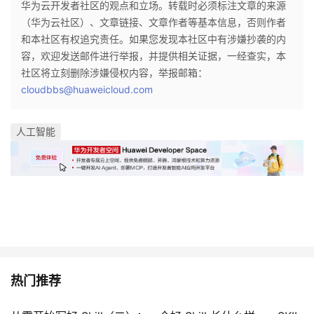
华为云开发者社区的观点和立场。转载时必须标注文章的来源
（华为云社区）、文章链接、文章作者等基本信息，否则作者
者
和本社区有权追究责任。如果您发现本社区中有涉嫌抄袭的内
容，欢迎发送邮件进行举报，并提供相关证据，一经查实，本
我
社区将立刻删除涉嫌侵权内容，举报邮箱：
cloudbbs@huaweicloud.com
的
我
博
的
我
人工智能
客
论
的
我
坛
圈
的
我
子
直
的
我
我
播
活
的
热门推荐
我
动
关
的