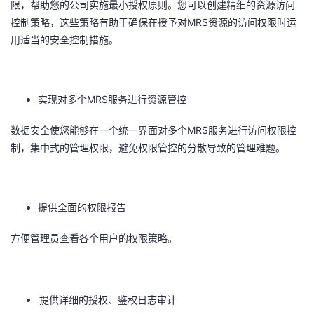
限，帮助您的公司实施最小授权原则。您可以创建精细的资源访问
我
注
的
开
MRS
控制策略，这些策略有助于确保在授予对
资源的访问权限时运
用适当的安全控制措施。
的
Programs
发
支
者
MRS
实现对多个
服务进行资源管控
持
学
MRS
数据安全使您能够在一个统一界面对多个
服务进行访问权限控
制，集中式的管理权限，避免权限管控的分散导致的管理难题。
我
堂
的
我
我
提供全面的权限报告
技
的
的
我
方便管理员查看各个用户的权限策略。
术
云
课
的
我
支
声
程
认
的
我
提供详细的授权、鉴权日志审计