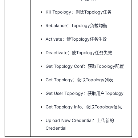
Kill Topology
Topology
：删除
任务
Rebalance
Topology
：
负载均衡
Activate
Topology
：使
任务生效
Deactivate
Topology
：使
任务失效
Get Topology Conf
Topology
：获取
配置
Get Topology
Topology
：获取
列表
Get User Topology
Topology
：获取用户
Get Topology Info
Topology
：获取
信息
Upload New Credential
：上传新的
Credential