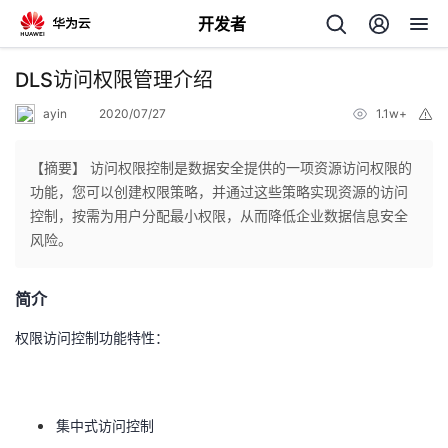
开发者
返
DLS访问权限管理介绍
回
ayin
2020/07/27
1.1w+
举
报
【摘要】 访问权限控制是数据安全提供的一项资源访问权限的
功能，您可以创建权限策略，并通过这些策略实现资源的访问
控制，按需为用户分配最小权限，从而降低企业数据信息安全
个
风险。
我
人
简介
的
主
权限访问控制功能特性：
开
页
集中式访问控制
发