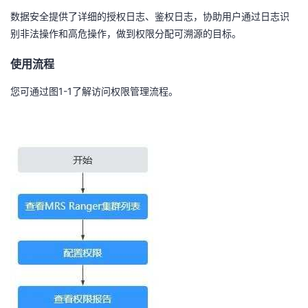
持
建
证
实
的
数据安全提供了详细的授权日志、鉴权日志，协助用户通过日志识
别非法操作和高危操作，做到权限分配可溯源的目标。
议
验
收
使用流程
藏
1-1
您可通过
图
了解访问权限管理流程。