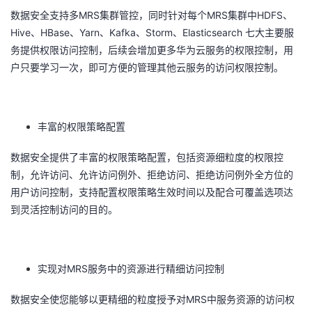
MRS
MRS
HDFS
数据安全支持多
集群管控，同时针对每个
集群中
、
者
Hive
HBase
Yarn
Kafka
Storm
Elasticsearch
、
、
、
、
、
七大主要服
务提供权限访问控制，后续会增加更多华为云服务的权限控制，用
我
户只要学习一次，即可方便的管理其他云服务的访问权限控制。
的
我
博
的
我
丰富的权限策略配置
数据安全提供了丰富的权限策略配置，包括资源细粒度的权限控
客
论
的
我
制，允许访问、允许访问例外、拒绝访问、拒绝访问例外全方位的
坛
圈
的
我
用户访问控制，支持配置权限策略生效时间以及配合可覆盖选项达
到灵活控制访问的目的。
子
直
的
我
我
播
活
的
MRS
实现对
服务中的资源进行精细访问控制
我
动
关
的
MRS
数据安全使您能够以更精细的粒度授予对
中服务资源的访问权