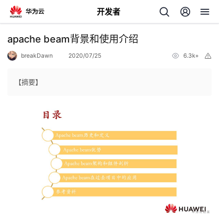
开发者
返
apache beam背景和使用介绍
回
breakDawn
2020/07/25
6.3k+
举
报
【摘要】
个
我
人
的
主
开
页
发