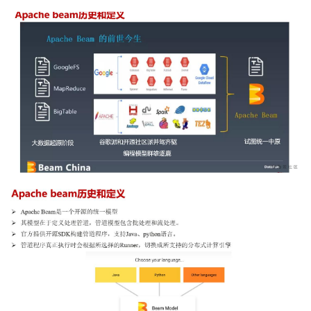
者
我
的
我
博
的
我
客
论
的
我
坛
圈
的
我
子
直
的
我
我
播
活
的
我
动
关
的