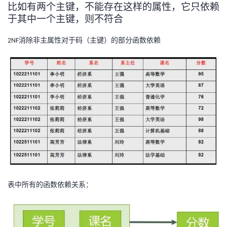
比如有两个主键，不能存在这样的属性，它只依赖
我
注
的
开
于其中一个主键，则不符合
的
Programs
发
消除非主属性对于码（主键）的部分函数依赖
2NF
支
者
持
学
我
堂
的
我
我
技
的
的
我
术
云
课
的
我
表中所有的函数依赖关系：
支
声
程
认
的
我