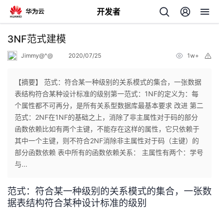
开发者
返
3NF范式建模
回
Jimmy@^@
2020/07/25
1w+
举
报
【摘要】 范式：符合某一种级别的关系模式的集合，一张数据
表结构符合某种设计标准的级别第一范式：1NF的定义为：每
个属性都不可再分，是所有关系型数据库最基本要求 改进 第二
个
范式：2NF在1NF的基础之上，消除了非主属性对于码的部分
函数依赖比如有两个主键，不能存在这样的属性，它只依赖于
我
人
其中一个主键，则不符合2NF消除非主属性对于码（主键）的
部分函数依赖 表中所有的函数依赖关系： 主属性有两个：学号
的
主
与...
开
页
范式：符合某一种级别的关系模式的集合，一张数
据表结构符合某种设计标准的级别
发