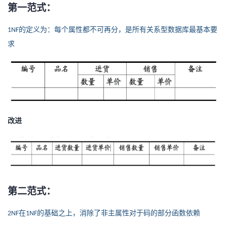
第一范式：
者
的定义为：
每个属性都不可再分
，是所有关系型数据库最基本要
1NF
我
求
的
我
博
的
我
客
论
的
我
改进
坛
圈
的
我
子
直
的
我
我
播
活
的
第二范式：
我
动
关
的
在
的基础之上，消除了非主属性对于码的部分函数依赖
2NF
1NF