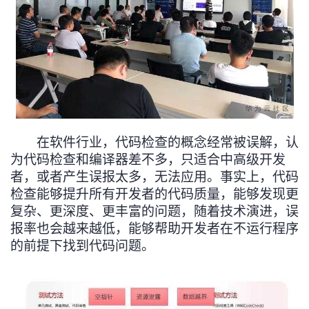
我
注
的
开
的
Programs
发
支
者
持
学
在软件行业，代码检查的概念经常被误解，认
我
堂
为代码检查和编译器差不多，只适合中高级开发
者，或者产生误报太多，无法应用。事实上，代码
的
我
我
检查能够提升所有开发者的代码质量，能够发现更
复杂、更深度、更丰富的问题，随着技术演进，误
技
的
的
我
报率也会越来越低，能够帮助开发者在不运行程序
的前提下找到代码问题。
术
云
课
的
我
支
声
程
认
的
我