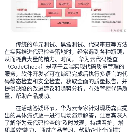
持
建
证
实
的
议
验
收
藏
传统的单元测试、黑盒测试、代码审查等方法
在实际推进代码检查落地时，经常遇到各种瓶颈，
从而耗费大量的精力、时间， 华为云代码检查
（CodeCheck）是基于云端实现代码质量管理的
服务，软件开发者可在编码完成后执行多语言的代
码静态检查和安全检查，获取全面的质量报告，并
提供缺陷的改进建议和趋势分析，有效管控代码质
量，帮助产品成功。
在活动答疑环节，华为云专家针对现场嘉宾提
出的具体痛点逐一进行现场演示解答，让嘉宾深入
了解华为云代码检查的“及时发现，持续看护，增
质增效”能力，通过产品学习，帮助企业全面提升