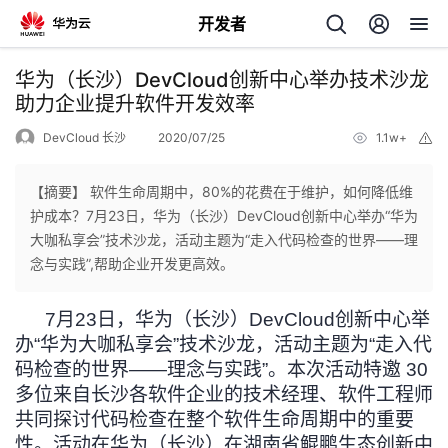
开发者
返
华为（长沙）DevCloud创新中心举办技术沙龙
回
助力企业提升软件开发效率
DevCloud 长沙
2020/07/25
1.1w+
举
报
【摘要】 软件生命周期中，80%的花费在于维护，如何降低维
护成本？7月23日，华为（长沙）DevCloud创新中心举办“华为
个
大咖私享会”技术沙龙，活动主题为“走入代码检查的世界——理
念与实践”,帮助企业开发更高效。
我
人
7
月23日，华为（长沙）DevCloud创新中心举
的
主
办“华为大咖私享会”技术沙龙，活动主题为“走入代
码检查的世界——理念与实践”。本次活动特邀 30
开
页
多位来自长沙各软件企业的技术经理、软件工程师
共同探讨代码检查在整个软件生命周期中的重要
发
性。活动在华为（长沙）在湖南省鲲鹏生态创新中