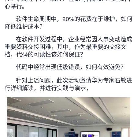
心举行。
者
软件生命周期中，80%的花费在于维护，如何
我
降低维护成本？
在软件开发过程中，企业经常因人事变动造成
的
我
重要资料交接困难，其中，作为最重要的交接文
档，代码的可读性该如何保证？
博
的
我
代码中经常出现低级错误，如何有效避免？
客
论
的
我
针对上述问题，此次活动邀请华为专家石敏进
坛
圈
的
我
行详细解读，并进行实践与演示，
子
直
的
我
我
播
活
的
我
动
关
的