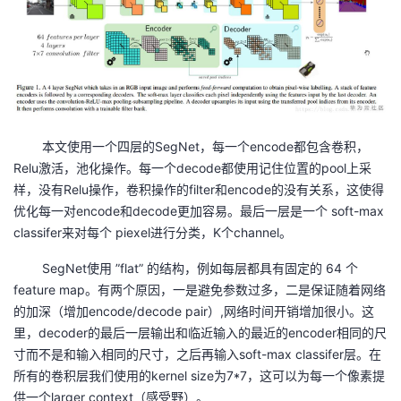
我
注
的
开
的
Programs
发
支
者
本文使用一个四层的SegNet，每一个encode都包含卷积，
持
学
Relu激活，池化操作。每一个decode都使用记住位置的pool上采
样，没有Relu操作，卷积操作的filter和encode的没有关系，这使得
我
堂
优化每一对encode和decode更加容易。最后一层是一个 soft-max
classifer来对每个 piexel进行分类，K个channel。
的
我
我
SegNet使用 ”flat” 的结构，例如每层都具有固定的 64 个
技
的
的
我
feature map。有两个原因，一是避免参数过多，二是保证随着网络
的加深（增加encode/decode pair）,网络时间开销增加很小。这
术
云
课
的
我
里，decoder的最后一层输出和临近输入的最近的encoder相同的尺
寸而不是和输入相同的尺寸，之后再输入soft-max classifer层。在
支
声
程
认
的
我
所有的卷积层我们使用的kernel size为7*7，这可以为每一个像素提
供一个larger context（感受野）。