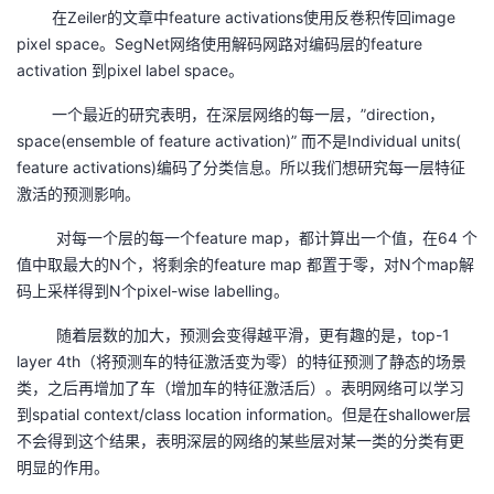
在Zeiler的文章中feature activations使用反卷积传回image
pixel space。SegNet网络使用解码网路对编码层的feature
activation 到pixel label space。
一个最近的研究表明，在深层网络的每一层，”direction，
space(ensemble of feature activation)” 而不是Individual units(
feature activations)编码了分类信息。所以我们想研究每一层特征
激活的预测影响。
对每一个层的每一个feature map，都计算出一个值，在64 个
值中取最大的N个，将剩余的feature map 都置于零，对N个map解
码上采样得到N个pixel-wise labelling。
随着层数的加大，预测会变得越平滑，更有趣的是，top-1
layer 4th（将预测车的特征激活变为零）的特征预测了静态的场景
类，之后再增加了车（增加车的特征激活后）。表明网络可以学习
到spatial context/class location information。但是在shallower层
不会得到这个结果，表明深层的网络的某些层对某一类的分类有更
明显的作用。