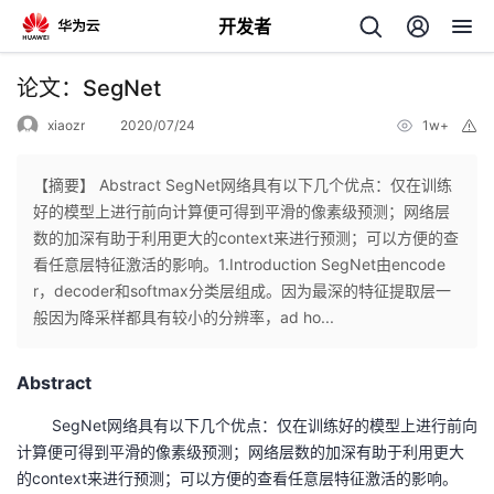
开发者
返
论文：SegNet
回
xiaozr
2020/07/24
1w+
举
报
【摘要】 Abstract SegNet网络具有以下几个优点：仅在训练
好的模型上进行前向计算便可得到平滑的像素级预测；网络层
数的加深有助于利用更大的context来进行预测；可以方便的查
个
看任意层特征激活的影响。1.Introduction SegNet由encode
r，decoder和softmax分类层组成。因为最深的特征提取层一
我
人
般因为降采样都具有较小的分辨率，ad ho...
的
主
Abstract
开
页
SegNet网络具有以下几个优点：仅在训练好的模型上进行前向
计算便可得到平滑的像素级预测；网络层数的加深有助于利用更大
发
的context来进行预测；可以方便的查看任意层特征激活的影响。