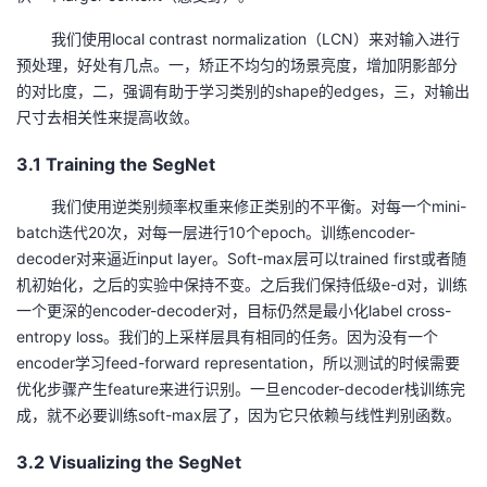
持
建
证
实
的
我们使用local contrast normalization（LCN）来对输入进行
议
验
收
预处理，好处有几点。一，矫正不均匀的场景亮度，增加阴影部分
的对比度，二，强调有助于学习类别的shape的edges，三，对输出
藏
尺寸去相关性来提高收敛。
3.1 Training the SegNet
我们使用逆类别频率权重来修正类别的不平衡。对每一个mini-
batch迭代20次，对每一层进行10个epoch。训练encoder-
decoder对来逼近input layer。Soft-max层可以trained first或者随
机初始化，之后的实验中保持不变。之后我们保持低级e-d对，训练
一个更深的encoder-decoder对，目标仍然是最小化label cross-
entropy loss。我们的上采样层具有相同的任务。因为没有一个
encoder学习feed-forward representation，所以测试的时候需要
优化步骤产生feature来进行识别。一旦encoder-decoder栈训练完
成，就不必要训练soft-max层了，因为它只依赖与线性判别函数。
3.2 Visualizing the SegNet