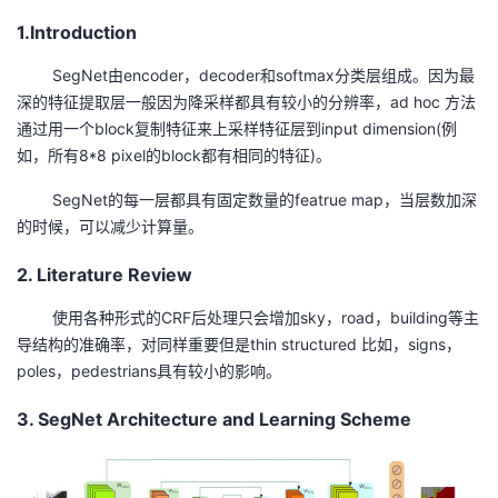
1.Introduction
者
SegNet由encoder，decoder和softmax分类层组成。因为最
我
深的特征提取层一般因为降采样都具有较小的分辨率，ad hoc 方法
通过用一个block复制特征来上采样特征层到input dimension(例
的
我
如，所有8*8 pixel的block都有相同的特征)。
SegNet的每一层都具有固定数量的featrue map，当层数加深
博
的
我
的时候，可以减少计算量。
客
论
的
我
2. Literature Review
坛
圈
的
我
使用各种形式的CRF后处理只会增加sky，road，building等主
导结构的准确率，对同样重要但是thin structured 比如，signs，
子
直
的
我
poles，pedestrians具有较小的影响。
我
播
活
的
3. SegNet Architecture and Learning Scheme
我
动
关
的