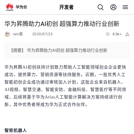
开发者
返
华为昇腾助力AI初创 超强算力推动行业创新
回
rain酱
2020/07/23
8.9k+
举
报
【摘要】 华为昇腾助力AI初创 超强算力推动行业创新
华为昇腾AI初创扶持计划致力帮助人工智能领域创业企业更快
个
成功，提
供算力、营销资源等扶持服务。
近期，一批优秀人工
智能初创企业成功通过审核加入计划，这批企业来自机器人、
我
人
AI视频、智慧交通、智能安防、金融科技、智慧医疗等不同领
域，后续将基于华为Atlas人工智能计算解决方案持续进行创
的
主
新，其中优秀者将成为华为正式合作伙伴。
开
页
发
智矩机器人