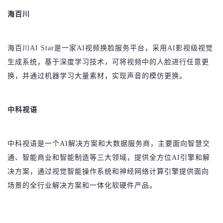
我
注
的
开
海百川
的
Programs
发
海百川AI Star是一家AI视频换脸服务平台，采用AI影视级视觉
支
者
生成系统，基于深度学习技术，可将视频中的人脸进行任意更
换，并通过机器学习大量素材，实现声音的模仿更换。
持
学
我
堂
中科视语
的
我
我
中科视语是一个AI解决方案和大数据服务商，主要面向智慧交
技
的
的
我
通、智能商业和智能制造等三大领域，提供全方位AI引擎和解
决方案，通过视觉智能操作系统和神经网络计算引擎提供面向
术
云
课
的
我
场景的全行业解决方案和一体化软硬件产品。
支
声
程
认
的
我