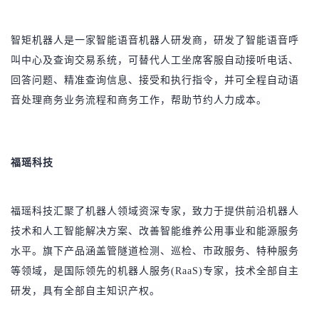
者
智矩机器人是一家智能语音机器人研发商，研发了智能语音呼
我
叫中心及查询交易系统，可替代人工坐席客服自动接听电话、
回答问题、精准查询信息、接受和执行指令，并可全程自动语
的
我
音处理商务业务流程和商务工作，帮助节约人力成本。
博
的
我
福瑶科技
客
论
的
我
坛
圈
的
我
福瑶科技汇聚了机器人领域资深专家，致力于提供前沿机器人
子
直
的
我
技术和人工智能解决方案、改善智能维养公用事业和能源服务
水平。旗下产品涵盖管隧道检测、巡检、市政服务、特种服务
我
播
活
的
等领域，是国际领先的机器人服务(RaaS)专家，技术全部自主
研发，具有全部自主知识产权。
我
动
关
的